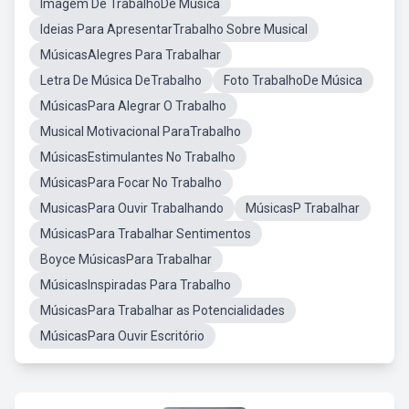
Imagem De TrabalhoDe Música
Ideias Para ApresentarTrabalho Sobre Musical
MúsicasAlegres Para Trabalhar
Letra De Música DeTrabalho
Foto TrabalhoDe Música
MúsicasPara Alegrar O Trabalho
Musical Motivacional ParaTrabalho
MúsicasEstimulantes No Trabalho
MúsicasPara Focar No Trabalho
MusicasPara Ouvir Trabalhando
MúsicasP Trabalhar
MúsicasPara Trabalhar Sentimentos
Boyce MúsicasPara Trabalhar
MúsicasInspiradas Para Trabalho
MúsicasPara Trabalhar as Potencialidades
MúsicasPara Ouvir Escritório