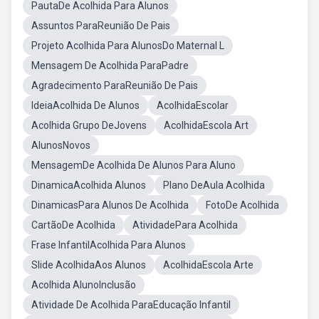
PautaDe Acolhida Para Alunos
Assuntos ParaReunião De Pais
Projeto Acolhida Para AlunosDo Maternal L
Mensagem De Acolhida ParaPadre
Agradecimento ParaReunião De Pais
IdeiaAcolhida De Alunos
AcolhidaEscolar
Acolhida Grupo DeJovens
AcolhidaEscola Art
AlunosNovos
MensagemDe Acolhida De Alunos Para Aluno
DinamicaAcolhida Alunos
Plano DeAula Acolhida
DinamicasPara Alunos De Acolhida
FotoDe Acolhida
CartãoDe Acolhida
AtividadePara Acolhida
Frase InfantilAcolhida Para Alunos
Slide AcolhidaAos Alunos
AcolhidaEscola Arte
Acolhida AlunoInclusão
Atividade De Acolhida ParaEducação Infantil