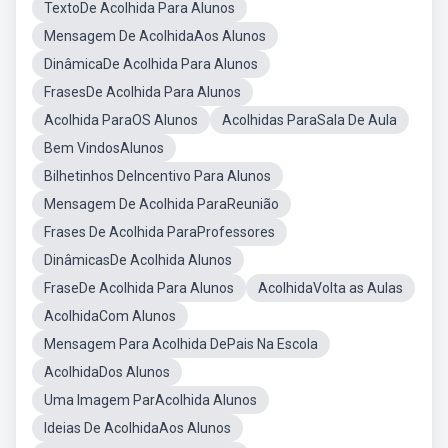
TextoDe Acolhida Para Alunos
Mensagem De AcolhidaAos Alunos
DinâmicaDe Acolhida Para Alunos
FrasesDe Acolhida Para Alunos
Acolhida ParaOS Alunos
Acolhidas ParaSala De Aula
Bem VindosAlunos
Bilhetinhos DeIncentivo Para Alunos
Mensagem De Acolhida ParaReunião
Frases De Acolhida ParaProfessores
DinâmicasDe Acolhida Alunos
FraseDe Acolhida Para Alunos
AcolhidaVolta as Aulas
AcolhidaCom Alunos
Mensagem Para Acolhida DePais Na Escola
AcolhidaDos Alunos
Uma Imagem ParAcolhida Alunos
Ideias De AcolhidaAos Alunos