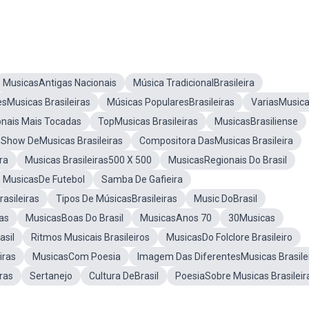
MusicasAntigas Nacionais
Música TradicionalBrasileira
sMusicas Brasileiras
Músicas PopularesBrasileiras
VariasMusic
nais Mais Tocadas
TopMusicas Brasileiras
MusicasBrasiliense
Show DeMusicas Brasileiras
Compositora DasMusicas Brasileira
ra
Musicas Brasileiras500 X 500
MusicasRegionais Do Brasil
MusicasDe Futebol
Samba De Gafieira
asileiras
Tipos De MúsicasBrasileiras
Music DoBrasil
as
MusicasBoas Do Brasil
MusicasAnos 70
30Musicas
asil
Ritmos Musicais Brasileiros
MusicasDo Folclore Brasileiro
iras
MusicasCom Poesia
Imagem Das DiferentesMusicas Brasile
ras
Sertanejo
Cultura DeBrasil
PoesiaSobre Musicas Brasileir