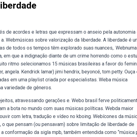
Liberdade
és de acordes e letras que expressam o anseio pela autonomia 
a. Webmúsicas sobre valorização da liberdade. A liberdade é 
istas de todos os tempos têm explorado suas nuances,. Webnuma
a, em que a indignação diante de um crime horrendo como o est
to ritmo selecionamos 15 músicas brasileiras a favor do femi
er, angela. Kendrick lamar) jimi hendrix, beyoncé, tom petty. Ouça
das em uma playlist criada por especialistas. Weba música
ma variedade de gêneros.
jeitos, atravessando gerações e. Webo brasil ferve politicamen
aram a bota no mundo com suas músicas políticas. Webda maior
 ouvir com letra, tradução e vídeo no kboing. Webícones da músi
s, o que pensam (ou pensavam) sobre limitação de liberdade de
té a conformação da sigla mpb, também entendida como “música 