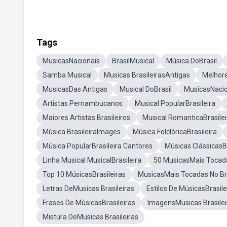
Tags
MusicasNacionais
BrasilMusical
Música DoBrasil
Samba Musical
Musicas BrasileirasAntigas
Melhore
MusicasDas Antigas
Musical DoBrasil
MusicasNacio
Artistas Pernambucanos
Musical PopularBrasileira
Maiores Artistas Brasileiros
Musical RomanticaBrasilei
Música BrasileiraImages
Música FolclóricaBrasileira
Música PopularBrasileira Cantores
Músicas ClássicasBr
Linha Musical MusicalBrasileira
50 MusicasMais Tocad
Top 10 MúsicasBrasileiras
MusicasMais Tocadas No Br
Letras DeMusicas Brasileiras
Estilos De MúsicasBrasile
Frases De MúsicasBrasileiras
ImagensMusicas Brasilei
Mistura DeMusicas Brasileiras