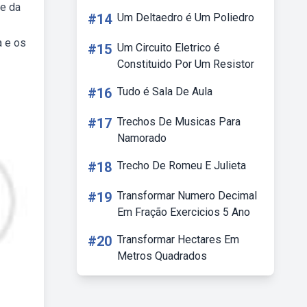
 e da
#14
Um Deltaedro é Um Poliedro
a e os
#15
Um Circuito Eletrico é
Constituido Por Um Resistor
#16
Tudo é Sala De Aula
#17
Trechos De Musicas Para
Namorado
#18
Trecho De Romeu E Julieta
#19
Transformar Numero Decimal
Em Fração Exercicios 5 Ano
#20
Transformar Hectares Em
Metros Quadrados