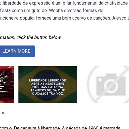
 liberdade de expressão é um pilar fundamental da criatividade
anifesta como um grito de. Webhá diversas formas de
cancioneiro popular fornece uma bom acervo de canções. A escol
mation, click the button below.
LEARN MORE
tura
 com o. Da censura à liberdade. A década de 1960 é marcada