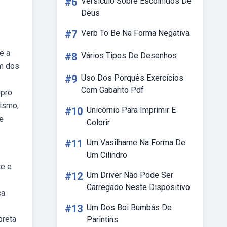
#6
Versiculo Sobre Escolhidos De
Deus
#7
Verb To Be Na Forma Negativa
e a
#8
Vários Tipos De Desenhos
um dos
#9
Uso Dos Porquês Exercícios
Com Gabarito Pdf
upro
nismo,
#10
Unicórnio Para Imprimir E
 e
Colorir
#11
Um Vasilhame Na Forma De
Um Cilindro
te e
#12
Um Driver Não Pode Ser
Carregado Neste Dispositivo
ca
#13
Um Dos Boi Bumbás De
preta
Parintins