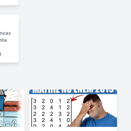
cnicas
inha
.