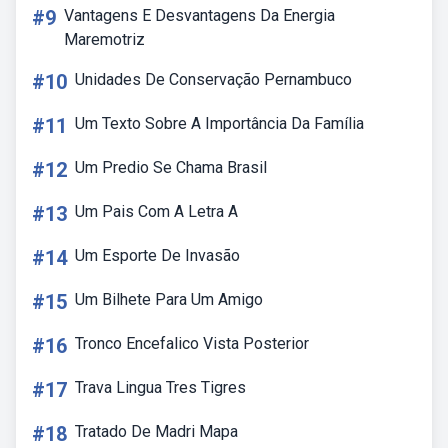
#9
Vantagens E Desvantagens Da Energia
Maremotriz
#10
Unidades De Conservação Pernambuco
#11
Um Texto Sobre A Importância Da Família
#12
Um Predio Se Chama Brasil
#13
Um Pais Com A Letra A
#14
Um Esporte De Invasão
#15
Um Bilhete Para Um Amigo
#16
Tronco Encefalico Vista Posterior
#17
Trava Lingua Tres Tigres
#18
Tratado De Madri Mapa