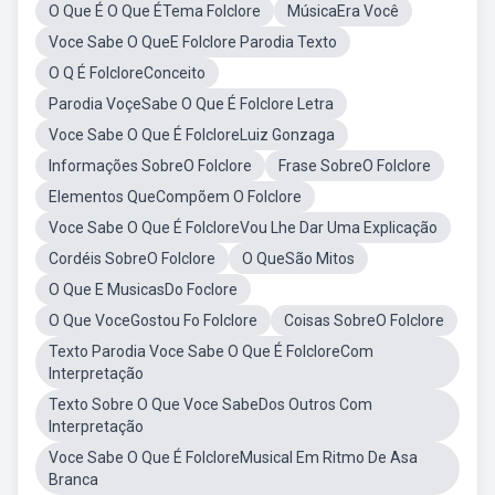
O Que É O Que ÉTema Folclore
MúsicaEra Você
Voce Sabe O QueE Folclore Parodia Texto
O Q É FolcloreConceito
Parodia VoçeSabe O Que É Folclore Letra
Voce Sabe O Que É FolcloreLuiz Gonzaga
Informações SobreO Folclore
Frase SobreO Folclore
Elementos QueCompõem O Folclore
Voce Sabe O Que É FolcloreVou Lhe Dar Uma Explicação
Cordéis SobreO Folclore
O QueSão Mitos
O Que E MusicasDo Foclore
O Que VoceGostou Fo Folclore
Coisas SobreO Folclore
Texto Parodia Voce Sabe O Que É FolcloreCom
Interpretação
Texto Sobre O Que Voce SabeDos Outros Com
Interpretação
Voce Sabe O Que É FolcloreMusical Em Ritmo De Asa
Branca