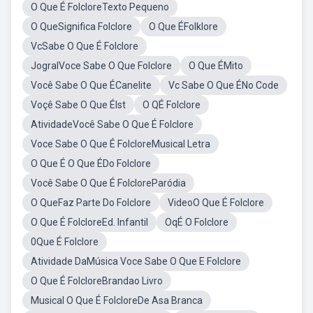
O Que É FolcloreTexto Pequeno
O QueSignifica Folclore
O Que ÉFolklore
VcSabe O Que É Folclore
JogralVoce Sabe O Que Folclore
O Que ÉMito
Você Sabe O Que ÉCanelite
Vc Sabe O Que ÉNo Code
Voçê Sabe O Que ÉIst
O QÉ Folclore
AtividadeVocê Sabe O Que É Folclore
Voce Sabe O Que É FolcloreMusical Letra
O Que É O Que ÉDo Folclore
Você Sabe O Que É FolcloreParódia
O QueFaz Parte Do Folclore
VideoO Que É Folclore
O Que É FolcloreEd. Infantil
OqÉ O Folclore
0Que É Folclore
Atividade DaMúsica Voce Sabe O Que E Folclore
O Que É FolcloreBrandao Livro
Musical O Que É FolcloreDe Asa Branca