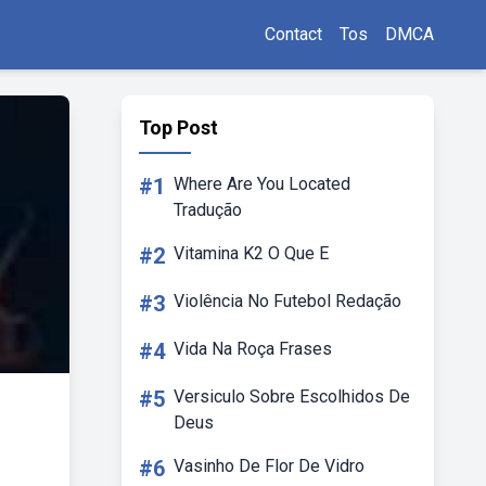
Contact
Tos
DMCA
Top Post
#1
Where Are You Located
Tradução
#2
Vitamina K2 O Que E
#3
Violência No Futebol Redação
#4
Vida Na Roça Frases
#5
Versiculo Sobre Escolhidos De
Deus
#6
Vasinho De Flor De Vidro