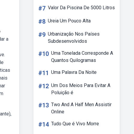
#7
Valor Da Piscina De 5000 Litros
#8
Ureia Um Pouco Alta
o
#9
Urbanização Nos Países
ar a
Subdesenvolvidos
#10
Uma Tonelada Corresponde A
ve.
Quantos Quilogramas
le
ticas
#11
Uma Palavra Da Noite
mais
#12
Um Dos Meios Para Evitar A
har
Poluição é
em
#13
Two And A Half Men Assistir
Online
ante),
#14
Tudo Que é Vivo Morre