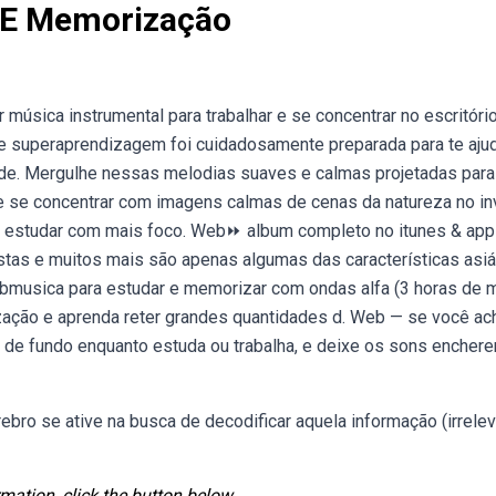
 E Memorização
música instrumental para trabalhar e se concentrar no escritóri
 de superaprendizagem foi cuidadosamente preparada para te ajud
 de. Mergulhe nessas melodias suaves e calmas projetadas para
e se concentrar com imagens calmas de cenas da natureza no in
e estudar com mais foco. Web⏩ album completo no itunes & app
istas e muitos mais são apenas algumas das características asiá
bmusica para estudar e memorizar com ondas alfa (3 horas de 
zação e aprenda reter grandes quantidades d. Web — se você ac
te de fundo enquanto estuda ou trabalha, e deixe os sons encher
ro se ative na busca de decodificar aquela informação (irrelev
mation, click the button below.