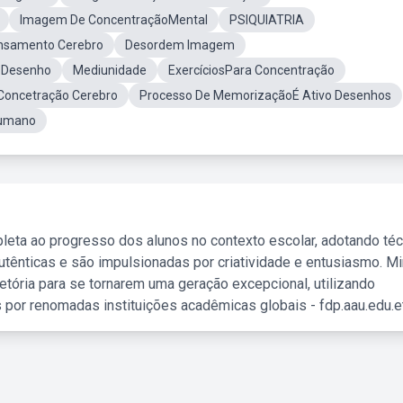
Imagem De ConcentraçãoMental
PSIQUIATRIA
nsamento Cerebro
Desordem Imagem
oDesenho
Mediunidade
ExercíciosPara Concentração
EConcetração Cerebro
Processo De MemorizaçãoÉ Ativo Desenhos
Humano
leta ao progresso dos alunos no contexto escolar, adotando té
tênticas e são impulsionadas por criatividade e entusiasmo. M
etória para se tornarem uma geração excepcional, utilizando
 por renomadas instituições acadêmicas globais - fdp.aau.edu.et