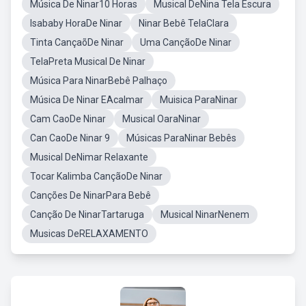
Música De Ninar10 Horas
Musical DeNina Tela Escura
Isababy HoraDe Ninar
Ninar Bebê TelaClara
Tinta CançaõDe Ninar
Uma CançãoDe Ninar
TelaPreta Musical De Ninar
Música Para NinarBebê Palhaço
Música De Ninar EAcalmar
Muisica ParaNinar
Cam CaoDe Ninar
Musical OaraNinar
Can CaoDe Ninar 9
Músicas ParaNinar Bebês
Musical DeNimar Relaxante
Tocar Kalimba CançãoDe Ninar
Canções De NinarPara Bebê
Canção De NinarTartaruga
Musical NinarNenem
Musicas DeRELAXAMENTO