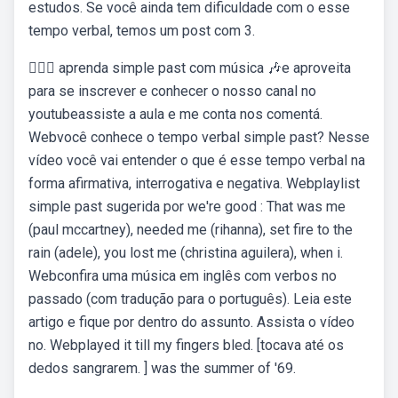
estudos. Se você ainda tem dificuldade com o esse
tempo verbal, temos um post com 3.
🙋🏼‍♀️ aprenda simple past com música 🎶e aproveita
para se inscrever e conhecer o nosso canal no
youtubeassiste a aula e me conta nos comentá.
Webvocê conhece o tempo verbal simple past? Nesse
vídeo você vai entender o que é esse tempo verbal na
forma afirmativa, interrogativa e negativa. Webplaylist
simple past sugerida por we're good : That was me
(paul mccartney), needed me (rihanna), set fire to the
rain (adele), you lost me (christina aguilera), when i.
Webconfira uma música em inglês com verbos no
passado (com tradução para o português). Leia este
artigo e fique por dentro do assunto. Assista o vídeo
no. Webplayed it till my fingers bled. [tocava até os
dedos sangrarem. ] was the summer of '69.