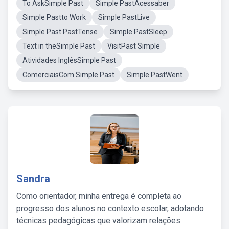
To AskSimple Past
Simple PastAcessaber
Simple Pastto Work
Simple PastLive
Simple Past PastTense
Simple PastSleep
Text in theSimple Past
VisitPast Simple
Atividades InglêsSimple Past
ComerciaisCom Simple Past
Simple PastWent
Sandra
Como orientador, minha entrega é completa ao
progresso dos alunos no contexto escolar, adotando
técnicas pedagógicas que valorizam relações