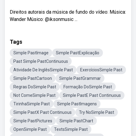
Direitos autorais da música de fundo do vídeo: Música:
Wander Músico: @iksonmusic ...
Tags
Simple PastImage
Simple PastExplicação
Past Simple PastContinuous
Atividade De InglêsSimple Past
ExercíciosSimple Past
Simple PastCartoon
Simple PastGrammar
Regras DoSimple Past
Formação DoSimple Past
Not ComeSimple Past
Simple PastE Past Continuous
TirinhaSimple Past
Simple PastImagens
Simple PastX Past Continuous
Try NoSimple Past
Simple PastPictures
Simple PastChart
OpenSimple Past
TextsSimple Past