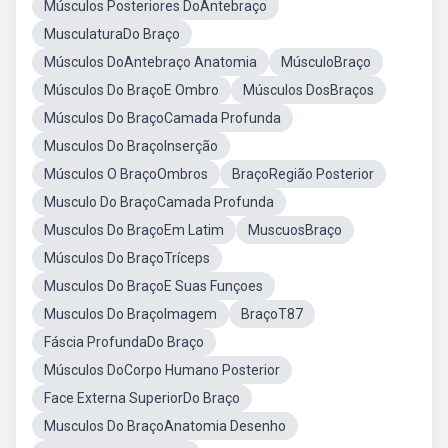
Músculos Posteriores DoAntebraço
MusculaturaDo Braço
Músculos DoAntebraço Anatomia
MúsculoBraço
Músculos Do BraçoE Ombro
Músculos DosBraços
Músculos Do BraçoCamada Profunda
Musculos Do BraçoInserção
Músculos O BraçoOmbros
BraçoRegião Posterior
Musculo Do BraçoCamada Profunda
Musculos Do BraçoEm Latim
MuscuosBraço
Músculos Do BraçoTríceps
Musculos Do BraçoE Suas Funçoes
Musculos Do BraçoImagem
BraçoT87
Fáscia ProfundaDo Braço
Músculos DoCorpo Humano Posterior
Face Externa SuperiorDo Braço
Musculos Do BraçoAnatomia Desenho