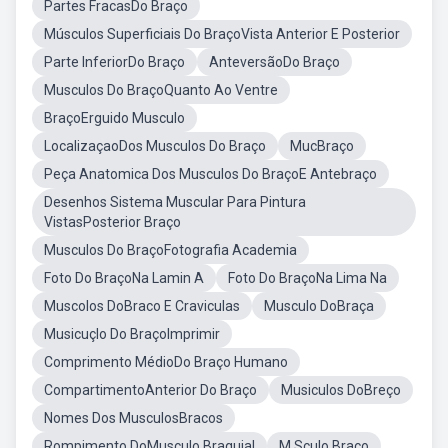
Partes FracasDo Braço
Músculos Superficiais Do BraçoVista Anterior E Posterior
Parte InferiorDo Braço
AnteversãoDo Braço
Musculos Do BraçoQuanto Ao Ventre
BraçoErguido Musculo
LocalizaçaoDos Musculos Do Braço
MucBraço
Peça Anatomica Dos Musculos Do BraçoE Antebraço
Desenhos Sistema Muscular Para Pintura
VistasPosterior Braço
Musculos Do BraçoFotografia Academia
Foto Do BraçoNa Lamin A
Foto Do BraçoNa Lima Na
Muscolos DoBraco E Craviculas
Musculo DoBraça
Musicuçlo Do BraçoImprimir
Comprimento MédioDo Braço Humano
CompartimentoAnterior Do Braço
Musiculos DoBreço
Nomes Dos MusculosBracos
Rompimento DoMusculo Braquial
M Sculo Braco