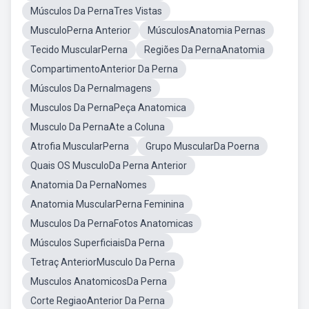
Músculos Da PernaTres Vistas
MusculoPerna Anterior
MúsculosAnatomia Pernas
Tecido MuscularPerna
Regiões Da PernaAnatomia
CompartimentoAnterior Da Perna
Músculos Da PernaImagens
Musculos Da PernaPeça Anatomica
Musculo Da PernaAte a Coluna
Atrofia MuscularPerna
Grupo MuscularDa Poerna
Quais OS MusculoDa Perna Anterior
Anatomia Da PernaNomes
Anatomia MuscularPerna Feminina
Musculos Da PernaFotos Anatomicas
Músculos SuperficiaisDa Perna
Tetraç AnteriorMusculo Da Perna
Musculos AnatomicosDa Perna
Corte RegiaoAnterior Da Perna