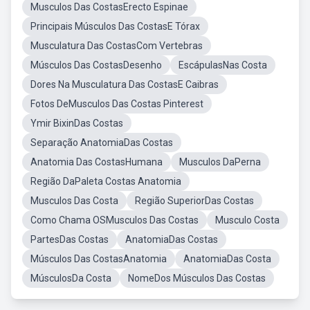
Musculos Das CostasErecto Espinae
Principais Músculos Das CostasE Tórax
Musculatura Das CostasCom Vertebras
Músculos Das CostasDesenho
EscápulasNas Costa
Dores Na Musculatura Das CostasE Caibras
Fotos DeMusculos Das Costas Pinterest
Ymir BixinDas Costas
Separação AnatomiaDas Costas
Anatomia Das CostasHumana
Musculos DaPerna
Região DaPaleta Costas Anatomia
Musculos Das Costa
Região SuperiorDas Costas
Como Chama OSMusculos Das Costas
Musculo Costa
PartesDas Costas
AnatomiaDas Costas
Músculos Das CostasAnatomia
AnatomiaDas Costa
MúsculosDa Costa
NomeDos Músculos Das Costas