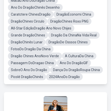
Macau Ano DoDragao China
Ano Do DragãoChinês Desenho
Caratctere ChinesDragão
DragãoEconomi China
DragãoChines Circulo
DragãoChines Roxo PNG
All-Star EdiçãoDragão Ano Novo Chijes
Grande DragãoChines
Dragão Da ChinaNa Vida Real
DragãoChinês Lunar
DragãoDe Osssos Chines
FotosDo Dragão Da China
Dragão Chines AnoNovo Verde
A CulturaDa China
Passagem DoDragao China
Ano Do DragãoGIF
SobreO Ano Do Dragão
Dança Do DragãoRoupa China
Picolé DragãoChinês
2024AnoDo Dragão