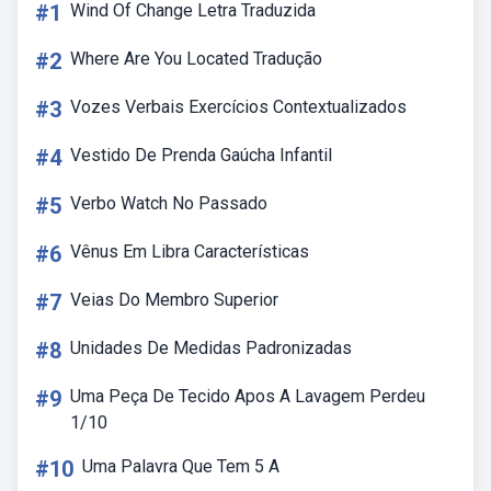
#1
Wind Of Change Letra Traduzida
#2
Where Are You Located Tradução
#3
Vozes Verbais Exercícios Contextualizados
#4
Vestido De Prenda Gaúcha Infantil
#5
Verbo Watch No Passado
#6
Vênus Em Libra Características
#7
Veias Do Membro Superior
#8
Unidades De Medidas Padronizadas
#9
Uma Peça De Tecido Apos A Lavagem Perdeu
1/10
#10
Uma Palavra Que Tem 5 A