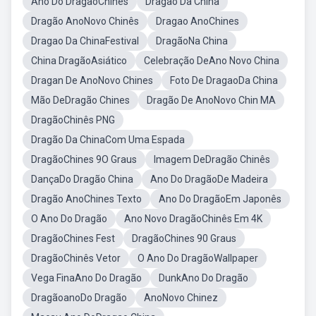
Ano Do DragãoChinês
Dragão Da China
Dragão AnoNovo Chinês
Dragao AnoChines
Dragao Da ChinaFestival
DragãoNa China
China DragãoAsiático
Celebração DeAno Novo China
Dragan De AnoNovo Chines
Foto De DragaoDa China
Mão DeDragão Chines
Dragão De AnoNovo Chin MA
DragãoChinês PNG
Dragão Da ChinaCom Uma Espada
DragãoChines 9O Graus
Imagem DeDragão Chinês
DançaDo Dragão China
Ano Do DragãoDe Madeira
Dragão AnoChines Texto
Ano Do DragãoEm Japonês
O Ano Do Dragão
Ano Novo DragãoChinês Em 4K
DragãoChines Fest
DragãoChines 90 Graus
DragãoChinês Vetor
O Ano Do DragãoWallpaper
Vega FinaAno Do Dragão
DunkAno Do Dragão
DragãoanoDo Dragão
AnoNovo Chinez