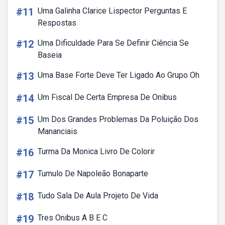
#11
Uma Galinha Clarice Lispector Perguntas E
Respostas
#12
Uma Dificuldade Para Se Definir Ciência Se
Baseia
#13
Uma Base Forte Deve Ter Ligado Ao Grupo Oh
#14
Um Fiscal De Certa Empresa De Onibus
#15
Um Dos Grandes Problemas Da Poluição Dos
Mananciais
#16
Turma Da Monica Livro De Colorir
#17
Tumulo De Napoleão Bonaparte
#18
Tudo Sala De Aula Projeto De Vida
#19
Tres Onibus A B E C