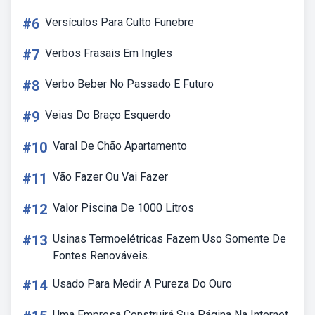
#6
Versículos Para Culto Funebre
#7
Verbos Frasais Em Ingles
#8
Verbo Beber No Passado E Futuro
#9
Veias Do Braço Esquerdo
#10
Varal De Chão Apartamento
#11
Vão Fazer Ou Vai Fazer
#12
Valor Piscina De 1000 Litros
#13
Usinas Termoelétricas Fazem Uso Somente De
Fontes Renováveis.
#14
Usado Para Medir A Pureza Do Ouro
Uma Empresa Construirá Sua Página Na Internet