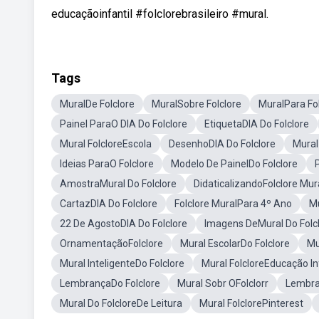
educaçãoinfantil #folclorebrasileiro #mural.
Tags
MuralDe Folclore
MuralSobre Folclore
MuralPara Fo
Painel ParaO DIA Do Folclore
EtiquetaDIA Do Folclore
Mural FolcloreEscola
DesenhoDIA Do Folclore
Mural
Ideias ParaO Folclore
Modelo De PainelDo Folclore
AmostraMural Do Folclore
DidaticalizandoFolclore Mur
CartazDIA Do Folclore
Folclore MuralPara 4º Ano
Mu
22 De AgostoDIA Do Folclore
Imagens DeMural Do Folc
OrnamentaçãoFolclore
Mural EscolarDo Folclore
Mu
Mural InteligenteDo Folclore
Mural FolcloreEducação In
LembrançaDo Folclore
Mural Sobr OFolclorr
Lembra
Mural Do FolcloreDe Leitura
Mural FolclorePinterest