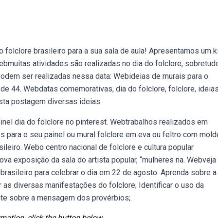
 folclore brasileiro para a sua sala de aula! Apresentamos um ki
Webmuitas atividades são realizadas no dia do folclore, sobretud
 podem ser realizadas nessa data: Webideias de murais para o
e 44. Webdatas comemorativas, dia do folclore, folclore, ideias
sta postagem diversas ideias.
nel dia do folclore no pinterest. Webtrabalhos realizados em
 para o seu painel ou mural folclore em eva ou feltro com mol
sileiro. Webo centro nacional de folclore e cultura popular
nova exposição da sala do artista popular, “mulheres na. Webveja
rasileiro para celebrar o dia em 22 de agosto. Aprenda sobre a
r as diversas manifestações do folclore; Identificar o uso da
mente sobre a mensagem dos provérbios;.
mation, click the button below.