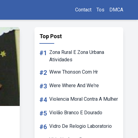
Contact
Tos
DMCA
Top Post
#1
Zona Rural E Zona Urbana
Atividades
#2
Www Thonson Com Hr
#3
Were Where And We're
#4
Violencia Moral Contra A Mulher
#5
Violão Branco E Dourado
#6
Vidro De Relogio Laboratorio