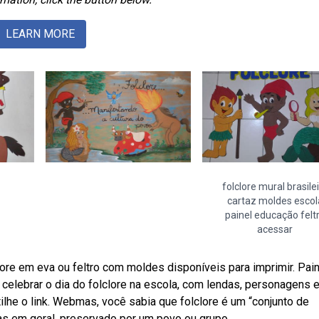
LEARN MORE
folclore mural brasile
cartaz moldes escol
painel educação felt
acessar
ore em eva ou feltro com moldes disponíveis para imprimir. Pain
a celebrar o dia do folclore na escola, com lendas, personagens 
tilhe o link. Webmas, você sabia que folclore é um “conjunto de
as em geral, preservado por um povo ou grupo.