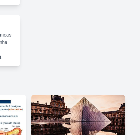
cnicas
inha
.