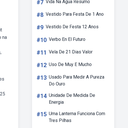
#7
Vida Na Agua Resumo
#8
Vestido Para Festa De 1 Ano
#9
Vestido De Festa 12 Anos
t
o na
#10
Verbo En El Futuro
#11
Vela De 21 Dias Valor
,
#12
Uso De Muy E Mucho
#13
Usado Para Medir A Pureza
des
Do Ouro
 25
#14
Unidade De Medida De
Energia
#15
Uma Lanterna Funciona Com
Tres Pilhas