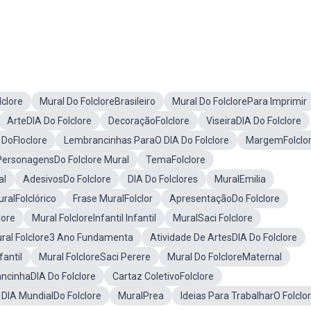
lclore
Mural Do FolcloreBrasileiro
Mural Do FolclorePara Imprimir
ArteDIA Do Folclore
DecoraçãoFolclore
ViseiraDIA Do Folclore
 DoFloclore
Lembrancinhas ParaO DIA Do Folclore
MargemFolclo
PersonagensDo Folclore Mural
TemaFolclore
al
AdesivosDo Folclore
DIA Do Folclores
MuralEmilia
ralFolclórico
Frase MuralFolclor
ApresentaçãoDo Folclore
lore
Mural FolcloreInfantil Infantil
MuralSaci Folclore
ral Folclore3 Ano Fundamenta
Atividade De ArtesDIA Do Folclore
fantil
Mural FolcloreSaci Perere
Mural Do FolcloreMaternal
ncinhaDIA Do Folclore
Cartaz ColetivoFolclore
DIA MundialDo Folclore
MuralPrea
Ideias Para TrabalharO Folclo