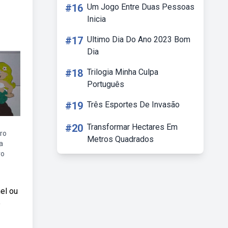
#16
Um Jogo Entre Duas Pessoas
Inicia
#17
Ultimo Dia Do Ano 2023 Bom
Dia
#18
Trilogia Minha Culpa
Português
#19
Três Esportes De Invasão
#20
Transformar Hectares Em
iro
Metros Quadrados
a
ro
el ou
e