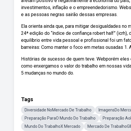
afetam positivo e negativamente a economia do país,
investimentos, inflação e o empreendedorismo. Websem
e as pessoas negras sairão dessas empresas.
Ela orienta ainda que, para mitigar desigualdades no
24ª edição do “índice de confiança robert half” (icrh)
equilíbrio entre vida pessoal e profissional foi um f
barreiras: Como manter o foco em metas ousadas 1. A
Histórias de sucesso de quem teve. Webporém eles of
como enxergamos o valor do trabalho em nossas vida
5 mudanças no mundo do.
Tags
Diversidade NoMercado De Trabalho
ImagensDo Merca
Preparação ParaO Mundo Do Trabalho
Preparação Ao
Mundo Do TrabalhoX Mercado
Mercado De TrabalhoGI