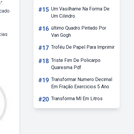
”.
#15
Um Vasilhame Na Forma De
rcado
Um Cilindro
o
#16
último Quadro Pintado Por
cias
Van Gogh
#17
Troféu De Papel Para Imprimir
#18
Triste Fim De Policarpo
Quaresma Pdf
#19
Transformar Numero Decimal
Em Fração Exercicios 5 Ano
#20
Transforma Ml Em Litros