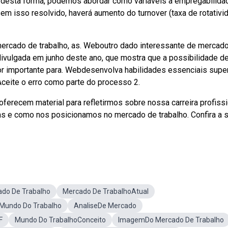
 desta forma, podemos abordar como variáveis a empregabilida
 isso resolvido, haverá aumento do turnover (taxa de rotativid
 mercado de trabalho, as. Weboutro dado interessante de mercado
, divulgada em junho deste ano, que mostra que a possibilidade d
ator importante para. Webdesenvolva habilidades essenciais supe
ceite o erro como parte do processo 2.
erecem material para refletirmos sobre nossa carreira profissi
s e como nos posicionamos no mercado de trabalho. Confira a s
do De Trabalho
Mercado De TrabalhoAtual
Mundo Do Trabalho
AnaliseDe Mercado
F
Mundo Do TrabalhoConceito
ImagemDo Mercado De Trabalho