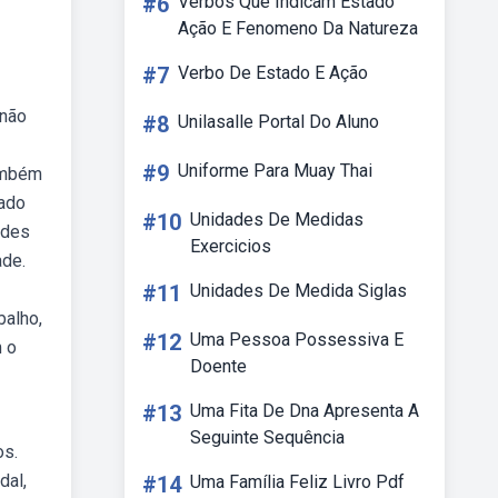
#6
Verbos Que Indicam Estado
Ação E Fenomeno Da Natureza
#7
Verbo De Estado E Ação
 não
#8
Unilasalle Portal Do Aluno
#9
Uniforme Para Muay Thai
ambém
nado
#10
Unidades De Medidas
ades
Exercicios
ade.
#11
Unidades De Medida Siglas
balho,
#12
Uma Pessoa Possessiva E
m o
Doente
#13
Uma Fita De Dna Apresenta A
Seguinte Sequência
os.
dal,
#14
Uma Família Feliz Livro Pdf