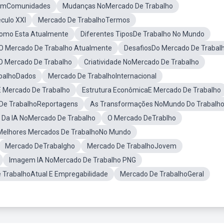
 EmComunidades
Mudanças NoMercado De Trabalho
culo XXI
Mercado De TrabalhoTermos
omo Esta Atualmente
Diferentes TiposDe Trabalho No Mundo
O Mercado De Trabalho Atualmente
DesafiosDo Mercado De Trabal
O Mercado De Trabalho
Criatividade NoMercado De Trabalho
balhoDados
Mercado De TrabalhoInternacional
E Mercado De Trabalho
Estrutura EconômicaE Mercado De Trabalho
 De TrabalhoReportagens
As Transformações NoMundo Do Trabalh
o Da IA NoMercado De Trabalho
O Mercado DeTrablho
Melhores Mercados De TrabalhoNo Mundo
Mercado DeTrabalgho
Mercado De TrabalhoJovem
Imagem IA NoMercado De Trabalho PNG
 TrabalhoAtual E Empregabilidade
Mercado De TrabalhoGeral