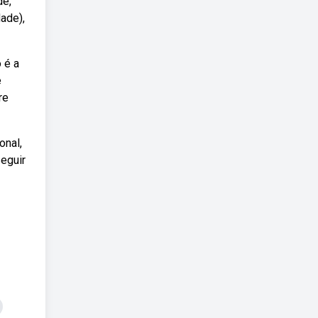
de,
ade),
 é a
e
re
onal,
eguir