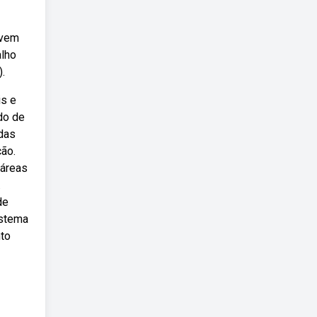
ovem
alho
).
is e
do de
das
ção.
 áreas
.
de
istema
nto