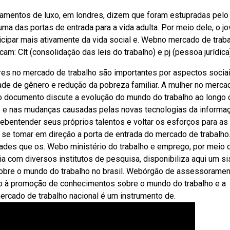
tamentos de luxo, em londres, dizem que foram estupradas pelo
 uma das portas de entrada para a vida adulta. Por meio dele, o j
ticipar mais ativamente da vida social e. Webno mercado de trab
m: Clt (consolidação das leis do trabalho) e pj (pessoa jurídica
es no mercado de trabalho são importantes por aspectos socia
de de gênero e redução da pobreza familiar. A mulher no merca
o documento discute a evolução do mundo do trabalho ao longo 
ão e nas mudanças causadas pelas novas tecnologias da informa
bentender seus próprios talentos e voltar os esforços para as
e tomar em direção a porta de entrada do mercado de trabalho
dades que os. Webo ministério do trabalho e emprego, por meio 
a com diversos institutos de pesquisa, disponibiliza aqui um s
s sobre o mundo do trabalho no brasil. Webórgão de assessorame
do à promoção de conhecimentos sobre o mundo do trabalho e a
 mercado de trabalho nacional é um instrumento de.