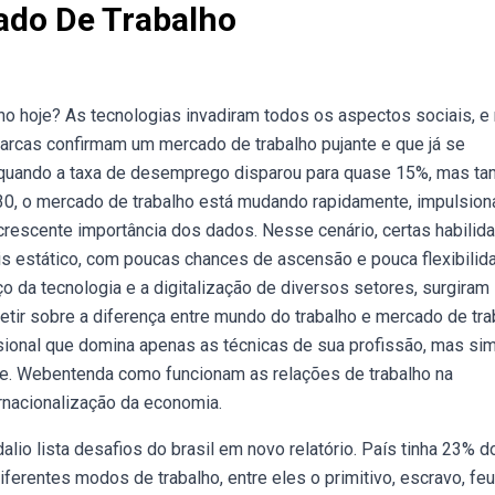
ado De Trabalho
o hoje? As tecnologias invadiram todos os aspectos sociais, e
arcas confirmam um mercado de trabalho pujante e que já se
 quando a taxa de desemprego disparou para quase 15%, mas t
0, o mercado de trabalho está mudando rapidamente, impulsio
crescente importância dos dados. Nesse cenário, certas habilid
s estático, com poucas chances de ascensão e pouca flexibilid
o da tecnologia e a digitalização de diversos setores, surgiram
tir sobre a diferença entre mundo do trabalho e mercado de tra
ssional que domina apenas as técnicas de sua profissão, mas si
 e. Webentenda como funcionam as relações de trabalho na
rnacionalização da economia.
lio lista desafios do brasil em novo relatório. País tinha 23% d
erentes modos de trabalho, entre eles o primitivo, escravo, feu