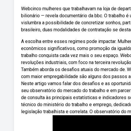
Webcinco mulheres que trabalhavam na loja de depar
bilionário — revela documentário da bbc. O trabalho é
vislumbra a possibilidade de concretizar sonhos, par
brasileiro, duas modalidades de contratação se destaca
A escolha entre esses regimes pode impactar. Mulher
econômicos significativos, como promoção da igualda
trabalho conquista cada vez mais o seu espaço. Web
revoluções industriais, com foco na terceira revoluç
Também aborda os desafios atuais do mercado de. We
com maior empregabilidade são alguns dos passos a s
Neste artigo vamos falar dos desafios e as oportuni
seu observatório do mercado do trabalho e em parceri
de consulta às principais estatísticas e indicadore
técnico do ministério do trabalho e emprego, dedica
legislação trabalhista e correlata. O observatório do