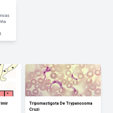
cnicas
inha
.
imir
Tripomastigota De Trypanosoma
Cruzi