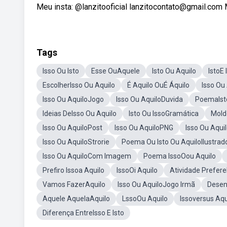
Meu insta: @lanzitooficial lanzitocontato@gmail.com M
Tags
Isso Ou Isto
Esse OuAquele
Isto Ou Aquilo
IstoE 
EscolherIsso Ou Aquilo
É Aquilo OuÉ Áquilo
Isso Ou
Isso Ou AquiloJogo
Isso Ou AquiloDuvida
PoemaIsto
Ideias DeIsso Ou Aquilo
Isto Ou IssoGramática
Mold
Isso Ou AquiloPost
Isso Ou AquiloPNG
Isso Ou Aqui
Isso Ou AquiloStrorie
Poema Ou Isto Ou AquiloIlustrad
Isso Ou AquiloCom Imagem
Poema IssoOou Aquilo
Prefiro Issoa Aquilo
IssoOi Aquilo
Atividade Prefere
Vamos FazerAquilo
Isso Ou AquiloJogo Irmã
Desen
Aquele AquelaAquilo
LssoOu Aquilo
Issoversus Aqu
Diferença EntreIsso E Isto