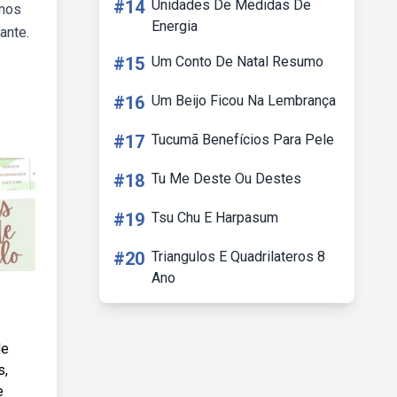
#14
Unidades De Medidas De
emos
Energia
ante.
#15
Um Conto De Natal Resumo
#16
Um Beijo Ficou Na Lembrança
#17
Tucumã Benefícios Para Pele
#18
Tu Me Deste Ou Destes
#19
Tsu Chu E Harpasum
#20
Triangulos E Quadrilateros 8
Ano
de
s,
e