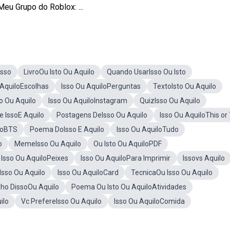
eu Grupo do Roblox: ...
Isso
LivroOu Isto Ou Aquilo
Quando UsarIsso Ou Isto
 AquiloEscolhas
Isso Ou AquiloPerguntas
TextoIsto Ou Aquilo
 Ou Aquilo
Isso Ou AquiloInstagram
QuizIsso Ou Aquilo
e IssoE Aquilo
Postagens DeIsso Ou Aquilo
Isso Ou AquiloThis or
loBTS
Poema DoIsso E Aquilo
Isso Ou AquiloTudo
o
MemeIsso Ou Aquilo
Ou Isto Ou AquiloPDF
Isso Ou AquiloPeixes
Isso Ou AquiloPara Imprimir
Issovs Aquilo
Isso Ou Aquilo
Isso Ou AquiloCard
TecnicaOu Isso Ou Aquilo
ho DissoOu Aquilo
Poema Ou Isto Ou AquiloAtividades
ilo
Vc PrefereIsso Ou Aquilo
Isso Ou AquiloComida