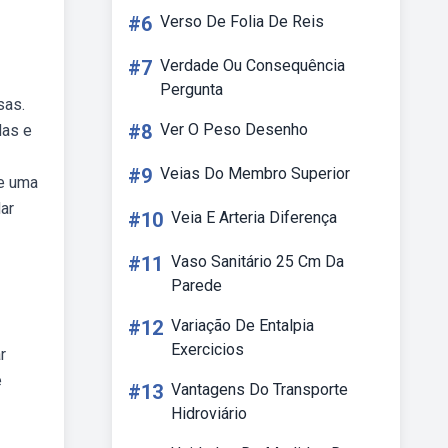
#6
Verso De Folia De Reis
#7
Verdade Ou Consequência
Pergunta
sas.
#8
Ver O Peso Desenho
das e
#9
Veias Do Membro Superior
de uma
ar
#10
Veia E Arteria Diferença
#11
Vaso Sanitário 25 Cm Da
Parede
#12
Variação De Entalpia
Exercicios
r
ê
#13
Vantagens Do Transporte
Hidroviário