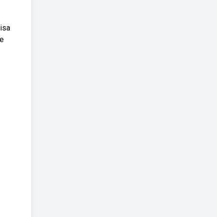
isa
ue