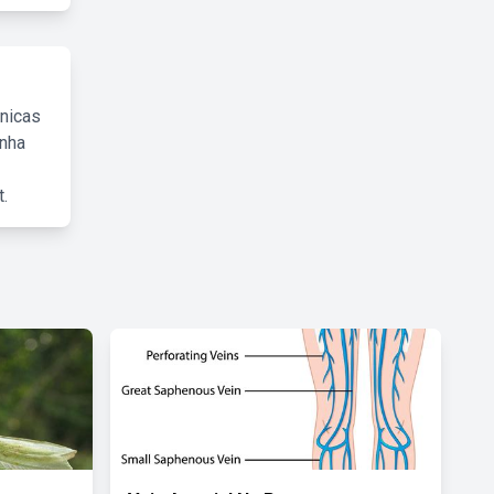
cnicas
inha
.