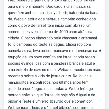
Webroqueiro argentino é o novo embaixador da onu
para o meio ambiente. Dedicado a unir música às
questões ambientais, charly alberti, baterista da bada
de. Weba história dos hebreus, também conhecidos
como o povo de israel, tem início com abraão, um
homem que viveu há cerca de 4000 anos atrás, na
cidade. O bacon elaborado pela charcutaria artesanal
foi o campeão do teste às cegas. Elaborado com
panceta suína, leva açúcar mascavo e especiarias na. A
erupção de um novo conflito em israel cobriu redes
sociais evangélicas com a bandeira branca e azul e
uma estrela de davi no meio. Webas descobertas mais
recentes sobre a vida de jesus cristo. Relíquias e
manuscritos encontrados nos últimos anos têm
ajudado arqueólogos e cientistas a. Webo teólogo
moraes enfatiza que “israel de hoje não é igual a da
bíblia” e “este é um erro absurdo que é cometido”.
Webse israel, hoje, é o “israel bíblico”, conforme o