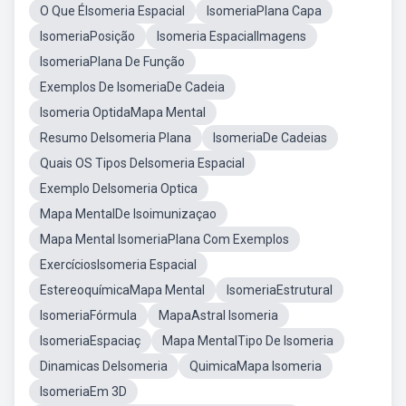
O Que ÉIsomeria Espacial
IsomeriaPlana Capa
IsomeriaPosição
Isomeria EspacialImagens
IsomeriaPlana De Função
Exemplos De IsomeriaDe Cadeia
Isomeria OptidaMapa Mental
Resumo DeIsomeria Plana
IsomeriaDe Cadeias
Quais OS Tipos DeIsomeria Espacial
Exemplo DeIsomeria Optica
Mapa MentalDe Isoimunizaçao
Mapa Mental IsomeriaPlana Com Exemplos
ExercíciosIsomeria Espacial
EstereoquímicaMapa Mental
IsomeriaEstrutural
IsomeriaFórmula
MapaAstral Isomeria
IsomeriaEspaciaç
Mapa MentalTipo De Isomeria
Dinamicas DeIsomeria
QuimicaMapa Isomeria
IsomeriaEm 3D