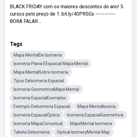
BLACK FRIDAY com os maiores descontos do ano! 5
cursos pelo preço de 1: bit.ly/40PRSGx -----------
BORA FALAR ...
Tags
Mapa MentalDe Isomeria
Isomeria Plana EEspacial Mapa Mental
Mapa MentalSobre Isomeria
Tipos DeIsomeria Espacial
Isomeria GeometricaMapa Mental
Isomeria EspacialExemplos
Exemplo DeIsomeria Espacial
Mapa MentalIsoeria
Isomeria EspacialÓptica
Isomeria EspacialGeométrica
Isomeria MapaConceitual
MapsMental Isomeria
Tabela DeIsomeria
Optical IsomeryMental Map