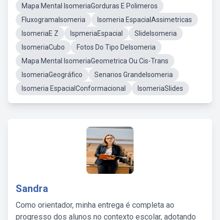
Mapa Mental IsomeriaGorduras E Polimeros
FluxogramaIsomeria
Isomeria EspacialAssimetricas
IsomeriaE Z
IspmeriaEspacial
SlideIsomeria
IsomeriaCubo
Fotos Do Tipo DeIsomeria
Mapa Mental IsomeriaGeometrica Ou Cis-Trans
IsomeriaGeográfico
Senarios GrandeIsomeria
Isomeria EspacialConformacional
IsomeriaSlides
Sandra
Como orientador, minha entrega é completa ao
progresso dos alunos no contexto escolar, adotando