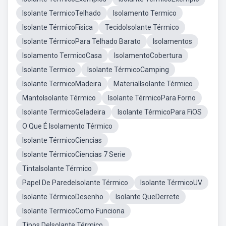
Isolante TermicoTelhado
Isolamento Termico
Isolante TérmicoFísica
TecidoIsolante Térmico
Isolante TérmicoPara Telhado Barato
Isolamentos
Isolamento TermicoCasa
IsolamentoCobertura
Isolante Termico
Isolante TérmicoCamping
Isolante TermicoMadeira
MaterialIsolante Térmico
MantoIsolante Térmico
Isolante TérmicoPara Forno
Isolante TermicoGeladeira
Isolante TérmicoPara FiOS
O Que É Isolamento Térmico
Isolante TérmicoCiencias
Isolante TérmicoCiencias 7 Serie
TintaIsolante Térmico
Papel De ParedeIsolante Térmico
Isolante TérmicoUV
Isolante TérmicoDesenho
Isolante QueDerrete
Isolante TermicoComo Funciona
Tipos DeIsolante Térmico