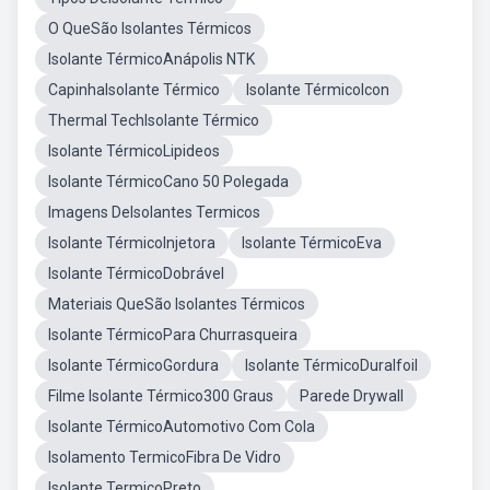
O QueSão Isolantes Térmicos
Isolante TérmicoAnápolis NTK
CapinhaIsolante Térmico
Isolante TérmicoIcon
Thermal TechIsolante Térmico
Isolante TérmicoLipideos
Isolante TérmicoCano 50 Polegada
Imagens DeIsolantes Termicos
Isolante TérmicoInjetora
Isolante TérmicoEva
Isolante TérmicoDobrável
Materiais QueSão Isolantes Térmicos
Isolante TérmicoPara Churrasqueira
Isolante TérmicoGordura
Isolante TérmicoDuralfoil
Filme Isolante Térmico300 Graus
Parede Drywall
Isolante TérmicoAutomotivo Com Cola
Isolamento TermicoFibra De Vidro
Isolante TermicoPreto