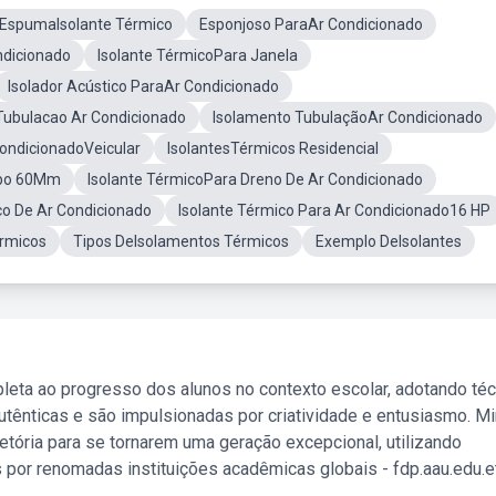
EspumaIsolante Térmico
Esponjoso ParaAr Condicionado
ndicionado
Isolante TérmicoPara Janela
Isolador Acústico ParaAr Condicionado
Tubulacao Ar Condicionado
Isolamento TubulaçãoAr Condicionado
CondicionadoVeicular
IsolantesTérmicos Residencial
ubo 60Mm
Isolante TérmicoPara Dreno De Ar Condicionado
co De Ar Condicionado
Isolante Térmico Para Ar Condicionado16 HP
ermicos
Tipos DeIsolamentos Térmicos
Exemplo DeIsolantes
leta ao progresso dos alunos no contexto escolar, adotando té
tênticas e são impulsionadas por criatividade e entusiasmo. M
etória para se tornarem uma geração excepcional, utilizando
 por renomadas instituições acadêmicas globais - fdp.aau.edu.et