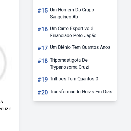
#15
Um Homem Do Grupo
Sanguíneo Ab
#16
Um Carro Esportivo é
Financiado Pelo Japão
#17
Um Biênio Tem Quantos Anos
#18
Tripomastigota De
Trypanosoma Cruzi
#19
Trilhoes Tem Quantos 0
#20
Transformando Horas Em Dias
as
eduzir