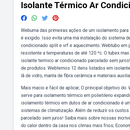
Isolante Térmico Ar Condi
Webuma das primeiras ações de um isolamento para tu
é exigido. Isso evita uma má instalação do sistema 
condicionado split e vrf e aquecimento. Webtubo em p
resistente a temperaturas de até 120 ºc. O tubex max 
isolante termico ar condicionado parcelado sem juro
de produtos. Webtemos 12 itens listados em isolantes
lã de vidro, manta de fibra cerâmica e materiais auxilia
Mais macio e fácil de aplicar; O principal objetivo d
serve para isolamento térmico em polietileno expand
isolamento térmico em dutos de ar condicionado é uma
sistemas de climatização. Além de reduzir os custos.
parcelado sem juros! Saiba mais sobre nossas incrív
do calor dentro da casa nos climas mais frios; Econo