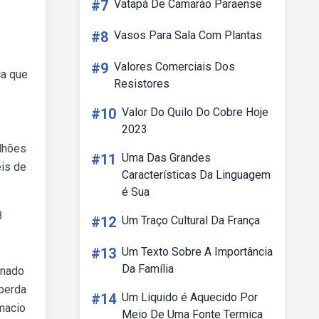
#7
Vatapá De Camarão Paraense
#8
Vasos Para Sala Com Plantas
#9
Valores Comerciais Dos
ca que
Resistores
#10
Valor Do Quilo Do Cobre Hoje
2023
ilhões
#11
Uma Das Grandes
éis de
Características Da Linguagem
é Sua
8
#12
Um Traço Cultural Da França
#13
Um Texto Sobre A Importância
Da Família
onado
 perda
#14
Um Liquido é Aquecido Por
 macio
Meio De Uma Fonte Termica