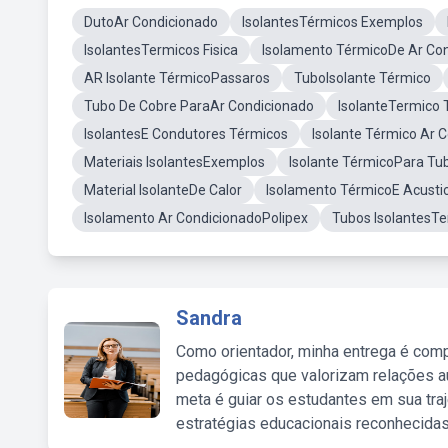
DutoAr Condicionado
IsolantesTérmicos Exemplos
IsolantesTermicos Fisica
Isolamento TérmicoDe Ar Co
AR Isolante TérmicoPassaros
TuboIsolante Térmico
Tubo De Cobre ParaAr Condicionado
IsolanteTermico 
IsolantesE Condutores Térmicos
Isolante Térmico Ar 
Materiais IsolantesExemplos
Isolante TérmicoPara T
Material IsolanteDe Calor
Isolamento TérmicoE Acusti
Isolamento Ar CondicionadoPolipex
Tubos IsolantesT
Sandra
Como orientador, minha entrega é comp
pedagógicas que valorizam relações au
meta é guiar os estudantes em sua traj
estratégias educacionais reconhecidas