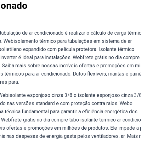
cionado
bulação de ar condicionado é realizar o cálculo de carga térmi
de. Webisolamento térmico para tubulações em sistema de ar
olietileno expandido com película protetora. Isolante térmico
inverter é ideal para instalações. Webfrete grátis no dia compre
s! Saiba mais sobre nossas incríveis ofertas e promoções em m
 térmicos para ar condicionado. Dutos flexíveis, mantas e pain
res para.
o. Webisolante esponjoso cinza 3/8 o isolante esponjoso cinza 3/
ido nas versões standard e com proteção contra raios. Webo
 técnica fundamental para garantir a eficiência energética dos
 Webfrete grátis no dia compre tubo isolante termico ar condici
eis ofertas e promoções em milhões de produtos. Ele impede a
mia nas despesas de energia gasta pelos ventiladores, ar. Mais