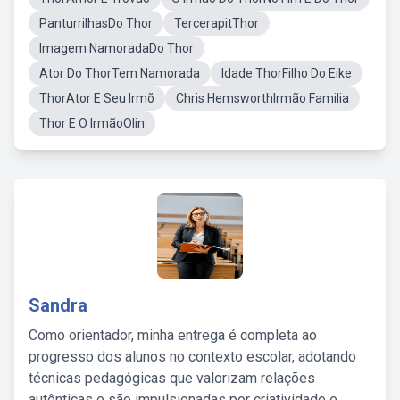
PanturrilhasDo Thor
TercerapitThor
Imagem NamoradaDo Thor
Ator Do ThorTem Namorada
Idade ThorFilho Do Eike
ThorAtor E Seu Irmõ
Chris HemsworthIrmão Familia
Thor E O IrmãoOlin
Sandra
Como orientador, minha entrega é completa ao
progresso dos alunos no contexto escolar, adotando
técnicas pedagógicas que valorizam relações
autênticas e são impulsionadas por criatividade e