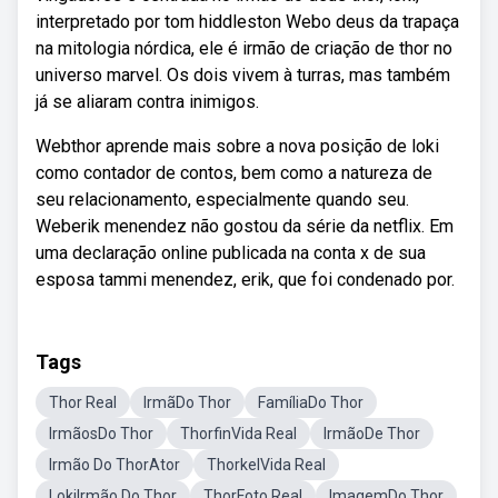
interpretado por tom hiddleston Webo deus da trapaça
na mitologia nórdica, ele é irmão de criação de thor no
universo marvel. Os dois vivem à turras, mas também
já se aliaram contra inimigos.
Webthor aprende mais sobre a nova posição de loki
como contador de contos, bem como a natureza de
seu relacionamento, especialmente quando seu.
Weberik menendez não gostou da série da netflix. Em
uma declaração online publicada na conta x de sua
esposa tammi menendez, erik, que foi condenado por.
Tags
Thor Real
IrmãDo Thor
FamíliaDo Thor
IrmãosDo Thor
ThorfinVida Real
IrmãoDe Thor
Irmão Do ThorAtor
ThorkelVida Real
LokiIrmão Do Thor
ThorFoto Real
ImagemDo Thor