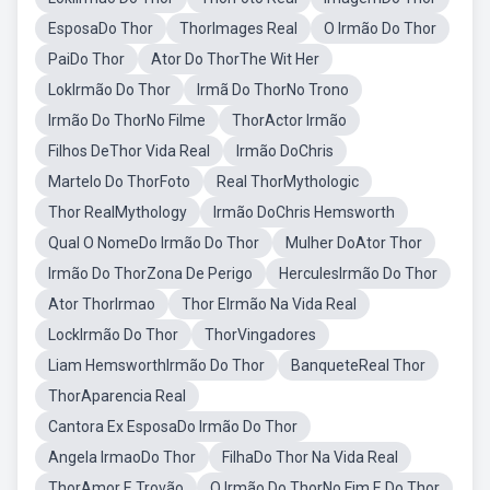
EsposaDo Thor
ThorImages Real
O Irmão Do Thor
PaiDo Thor
Ator Do ThorThe Wit Her
LokIrmão Do Thor
Irmã Do ThorNo Trono
Irmão Do ThorNo Filme
ThorActor Irmão
Filhos DeThor Vida Real
Irmão DoChris
Martelo Do ThorFoto
Real ThorMythologic
Thor RealMythology
Irmão DoChris Hemsworth
Qual O NomeDo Irmão Do Thor
Mulher DoAtor Thor
Irmão Do ThorZona De Perigo
HerculesIrmão Do Thor
Ator ThorIrmao
Thor EIrmão Na Vida Real
LockIrmão Do Thor
ThorVingadores
Liam HemsworthIrmão Do Thor
BanqueteReal Thor
ThorAparencia Real
Cantora Ex EsposaDo Irmão Do Thor
Angela IrmaoDo Thor
FilhaDo Thor Na Vida Real
ThorAmor E Trovão
O Irmão Do ThorNo Fim E Do Thor