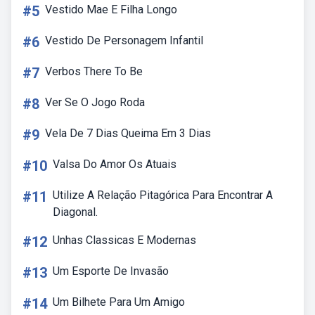
#5
Vestido Mae E Filha Longo
#6
Vestido De Personagem Infantil
#7
Verbos There To Be
#8
Ver Se O Jogo Roda
#9
Vela De 7 Dias Queima Em 3 Dias
#10
Valsa Do Amor Os Atuais
#11
Utilize A Relação Pitagórica Para Encontrar A
Diagonal.
#12
Unhas Classicas E Modernas
#13
Um Esporte De Invasão
#14
Um Bilhete Para Um Amigo