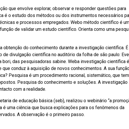
ção que envolve explorar, observar e responder questões para
fica é o estudo dos métodos ou dos instrumentos necessários pa
de técnicas e processos empregados. Webo método científico é u
função de validar um estudo científico. Orienta como uma pesqu
a obtenção do conhecimento durante a investigação científica. É
de divulgação científica no auditório da folha de são paulo: Ev
bori, das pesquisadoras sabine. Weba investigação científica 
 e que conduz à aquisição de novos conhecimentos. A sua funçã
fica? Pesquisa é um procedimento racional, sistemático, que tem
opostos. Pesquisa do conhecimento e soluções. A investigação 
ntacto com a realidade.
taria de educação básica (seb), realizou o webinário “a promoç
gia é uma ciência que busca explicações para os fenômenos da
ervados. A observação é o primeiro passo.