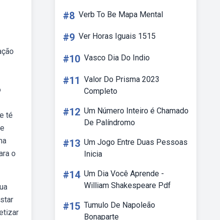
#8
Verb To Be Mapa Mental
#9
Ver Horas Iguais 1515
ação
#10
Vasco Dia Do Indio
#11
Valor Do Prisma 2023
o
Completo
#12
Um Número Inteiro é Chamado
e té
De Palíndromo
de
na
#13
Um Jogo Entre Duas Pessoas
ara o
Inicia
#14
Um Dia Você Aprende -
William Shakespeare Pdf
sua
star
#15
Tumulo De Napoleão
etizar
Bonaparte