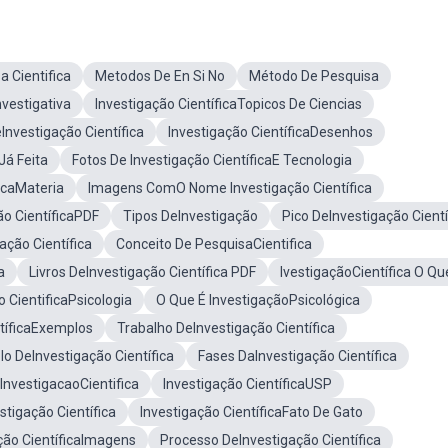
 Cientifica
Metodos De En Si No
Método De Pesquisa
nvestigativa
Investigação CientíficaTopicos De Ciencias
nvestigação Científica
Investigação CientíficaDesenhos
Já Feita
Fotos De Investigação CientíficaE Tecnologia
ficaMateria
Imagens ComO Nome Investigação Científica
ão CientíficaPDF
Tipos DeInvestigação
Pico DeInvestigação Cientí
ação Científica
Conceito De PesquisaCientifica
a
Livros DeInvestigação Científica PDF
IvestigaçãoCientífica O Qu
o CientificaPsicologia
O Que É InvestigaçãoPsicológica
ntíficaExemplos
Trabalho DeInvestigação Científica
o DeInvestigação Científica
Fases DaInvestigação Científica
 InvestigacaoCientifica
Investigação CientíficaUSP
stigação Científica
Investigação CientíficaFato De Gato
ção CientíficaImagens
Processo DeInvestigação Científica