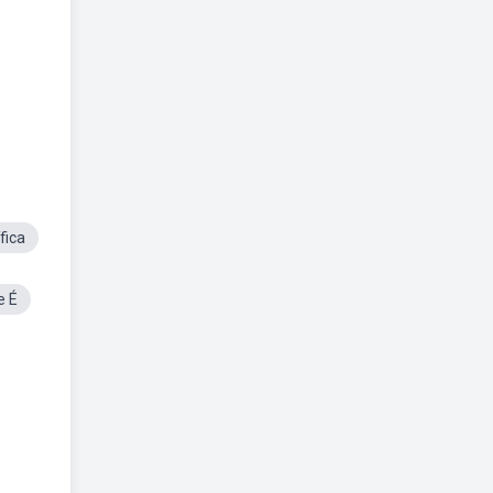
fica
e É