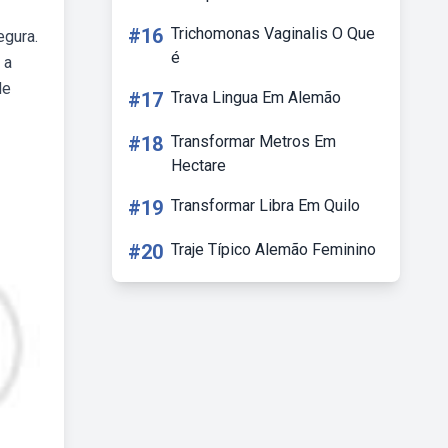
#16
Trichomonas Vaginalis O Que
egura.
é
 a
de
#17
Trava Lingua Em Alemão
#18
Transformar Metros Em
Hectare
#19
Transformar Libra Em Quilo
#20
Traje Típico Alemão Feminino