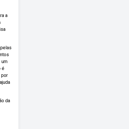
ra a
m
isa
 pelas
entos
é um
o é
 por
ajuda
ão da