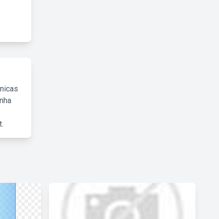
cnicas
inha
.