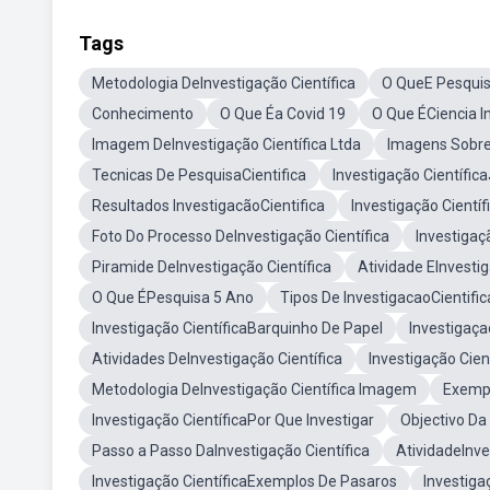
Tags
Metodologia DeInvestigação Científica
O QueE Pesquisa
Conhecimento
O Que Éa Covid 19
O Que ÉCiencia I
Imagem DeInvestigação Científica Ltda
Imagens SobreI
Tecnicas De PesquisaCientifica
Investigação Científica
Resultados InvestigacãoCientifica
Investigação Cientí
Foto Do Processo DeInvestigação Científica
Investigaç
Piramide DeInvestigação Científica
Atividade EInvestig
O Que ÉPesquisa 5 Ano
Tipos De InvestigacaoCientific
Investigação CientíficaBarquinho De Papel
Investigaça
Atividades DeInvestigação Científica
Investigação Cie
Metodologia DeInvestigação Científica Imagem
Exempl
Investigação CientíficaPor Que Investigar
Objectivo Da
Passo a Passo DaInvestigação Científica
AtividadeInve
Investigação CientíficaExemplos De Pasaros
Investiga