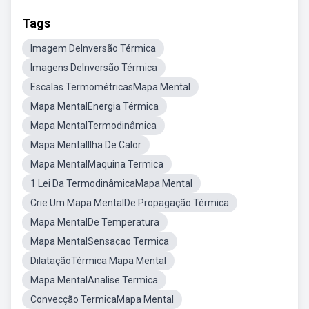
Tags
Imagem DeInversão Térmica
Imagens DeInversão Térmica
Escalas TermométricasMapa Mental
Mapa MentalEnergia Térmica
Mapa MentalTermodinâmica
Mapa MentalIlha De Calor
Mapa MentalMaquina Termica
1 Lei Da TermodinâmicaMapa Mental
Crie Um Mapa MentalDe Propagação Térmica
Mapa MentalDe Temperatura
Mapa MentalSensacao Termica
DilataçãoTérmica Mapa Mental
Mapa MentalAnalise Termica
Convecção TermicaMapa Mental