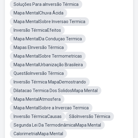
Soluções Para aInversão Térmica
Mapa MentalChuva Ácida
Mapa MentalSobre Inversao Termica
Inversão TérmicaEfeitos
Mapa MentalDa Conduçao Termica
Mapas EInversão Térmica
Mapa MentalSobre Termometricas
Mapa MentalUrbanização Brasileira
QuestãoInversão Térmica
Inversão Térmica MapaDemostrando
Dilatacao Termica Dos SolidosMapa Mental
Mapa MentalAtmosfera
Mapa MentalSobre a Invercao Termica
Inversão TérmicaCausas
SãoInversão Térmica
Segunda Lei Da TermodinâmicaMapa Mental
CalorimetriaMapa Mental