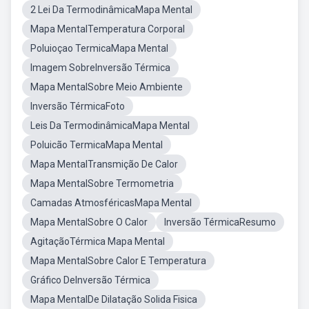
2 Lei Da TermodinâmicaMapa Mental
Mapa MentalTemperatura Corporal
Poluioçao TermicaMapa Mental
Imagem SobreInversão Térmica
Mapa MentalSobre Meio Ambiente
Inversão TérmicaFoto
Leis Da TermodinâmicaMapa Mental
Poluicão TermicaMapa Mental
Mapa MentalTransmição De Calor
Mapa MentalSobre Termometria
Camadas AtmosféricasMapa Mental
Mapa MentalSobre O Calor
Inversão TérmicaResumo
AgitaçãoTérmica Mapa Mental
Mapa MentalSobre Calor E Temperatura
Gráfico DeInversão Térmica
Mapa MentalDe Dilatação Solida Fisica