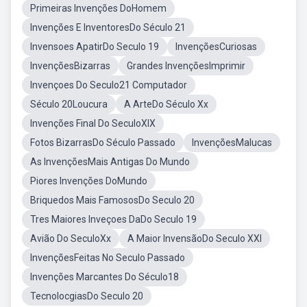
Primeiras Invenções DoHomem
Invenções E InventoresDo Século 21
Invensoes ApatirDo Seculo 19
InvençõesCuriosas
InvençõesBizarras
Grandes InvençõesImprimir
Invençoes Do Seculo21 Computador
Século 20Loucura
A ArteDo Século Xx
Invenções Final Do SeculoXIX
Fotos BizarrasDo Século Passado
InvençõesMalucas
As InvençõesMais Antigas Do Mundo
Piores Invenções DoMundo
Briquedos Mais FamososDo Seculo 20
Tres Maiores Inveçoes DaDo Seculo 19
Avião Do SeculoXx
A Maior InvensãoDo Seculo XXI
InvençõesFeitas No Seculo Passado
Invenções Marcantes Do Século18
TecnolocgiasDo Seculo 20