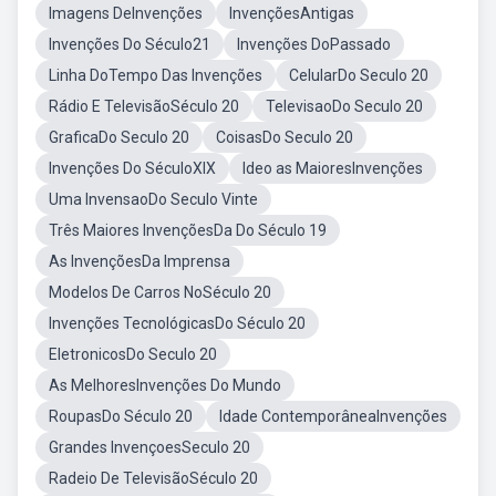
Imagens DeInvenções
InvençõesAntigas
Invenções Do Século21
Invenções DoPassado
Linha DoTempo Das Invenções
CelularDo Seculo 20
Rádio E TelevisãoSéculo 20
TelevisaoDo Seculo 20
GraficaDo Seculo 20
CoisasDo Seculo 20
Invenções Do SéculoXIX
Ideo as MaioresInvenções
Uma InvensaoDo Seculo Vinte
Três Maiores InvençõesDa Do Século 19
As InvençõesDa Imprensa
Modelos De Carros NoSéculo 20
Invenções TecnológicasDo Século 20
EletronicosDo Seculo 20
As MelhoresInvenções Do Mundo
RoupasDo Século 20
Idade ContemporâneaInvenções
Grandes InvençoesSeculo 20
Radeio De TelevisãoSéculo 20