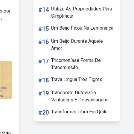
#14
Utilize As Propriedades Para
s por
Simplificar
o.
#15
Um Beijo Ficou Na Lembrança
#16
Um Beijo Durante Aquele
Amor
#17
Tricomoníase Forma De
Transmissão
#18
Trava Lingua Tres Tigres
#19
Transporte Dutoviário
Vantagens E Desvantagens
#20
Transformar Libra Em Quilo
s
uezas,