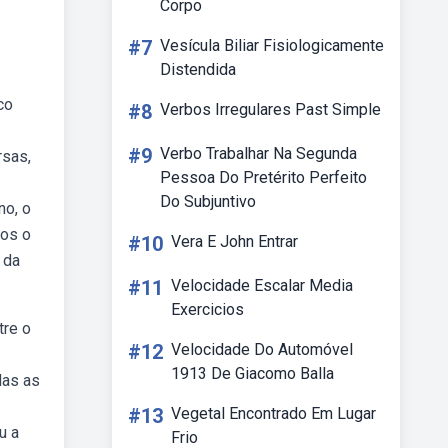
Corpo
#7
Vesícula Biliar Fisiologicamente
Distendida
co
#8
Verbos Irregulares Past Simple
#9
Verbo Trabalhar Na Segunda
rsas,
Pessoa Do Pretérito Perfeito
Do Subjuntivo
no, o
los o
#10
Vera E John Entrar
 da
#11
Velocidade Escalar Media
Exercicios
tre o
#12
Velocidade Do Automóvel
1913 De Giacomo Balla
das as
#13
Vegetal Encontrado Em Lugar
u a
Frio