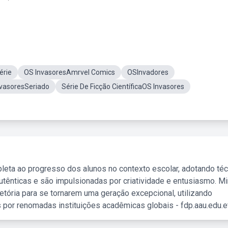
érie
OS InvasoresAmrvel Comics
OSInvadores
vasoresSeriado
Série De Ficção CientíficaOS Invasores
leta ao progresso dos alunos no contexto escolar, adotando té
tênticas e são impulsionadas por criatividade e entusiasmo. M
etória para se tornarem uma geração excepcional, utilizando
 por renomadas instituições acadêmicas globais - fdp.aau.edu.et