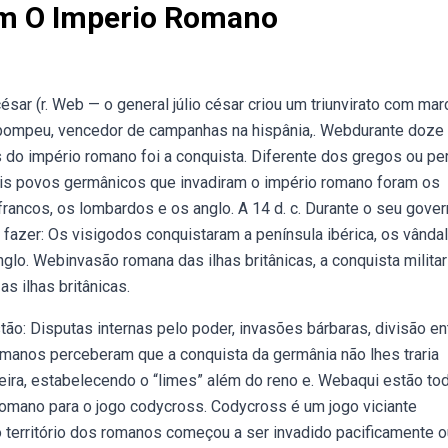
am O Imperio Romano
ar (r. Web — o general júlio césar criou um triunvirato com mar
e pompeu, vencedor de campanhas na hispânia,. Webdurante doze
 do império romano foi a conquista. Diferente dos gregos ou pe
is povos germânicos que invadiram o império romano foram os
rancos, os lombardos e os anglo. A 14 d. c. Durante o seu gover
fazer: Os visigodos conquistaram a península ibérica, os vânda
nglo. Webinvasão romana das ilhas britânicas, a conquista militar
s ilhas britânicas.
o: Disputas internas pelo poder, invasões bárbaras, divisão en
omanos perceberam que a conquista da germânia não lhes traria
teira, estabelecendo o “limes” além do reno e. Webaqui estão to
omano para o jogo codycross. Codycross é um jogo viciante
 o território dos romanos começou a ser invadido pacificamente o