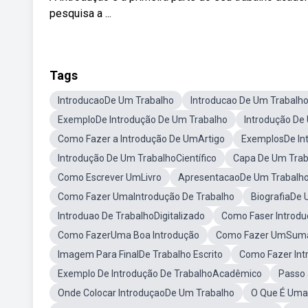
pesquisa a ...
Tags
IntroducaoDe Um Trabalho
Introducao De Um Trabalh
ExemploDe Introdução De Um Trabalho
Introdução De
Como Fazer a Introdução De UmArtigo
ExemplosDe In
Introdução De Um TrabalhoCientífico
Capa De Um Trab
Como Escrever UmLivro
ApresentacaoDe Um Trabalh
Como Fazer UmaIntrodução De Trabalho
BiografiaDe 
Introduao De TrabalhoDigitalizado
Como Faser Introd
Como FazerUma Boa Introdução
Como Fazer UmSumar
Imagem Para FinalDe Trabalho Escrito
Como Fazer Int
Exemplo De Introdução De TrabalhoAcadêmico
Passo 
Onde Colocar IntroduçaoDe Um Trabalho
O Que É Uma