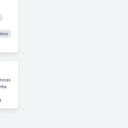
ísico
cnicas
inha
.