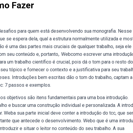
mo Fazer
desafios para quem está desenvolvendo sua monografia. Nesse 
ue se espera dela, qual a estrutura normalmente utilizada e most
o é uma das partes mais cruciais de qualquer trabalho, seja ele
 com seu conteúdo e, portanto,. Webcomo escrever uma introduçã
a um trabalho científico é crucial, pois dá o tom para o resto do
u tópico e fornecer o contexto e a justificativa para seu trabal
eses. Introduções bem escritas dão o tom do trabalho, captam a
cc: 7 passos e exemplos.
e os objetivos são itens fundamentais para uma boa introdução.
ho e buscar uma construção individual e personalizada. A intro
. Weba sua parte inicial deve conter a introdução do tcc, que se
portante que antecede o desenvolvimento. Webo que é uma introd
ntroduzir e situar o leitor no conteúdo do seu trabalho. A sua