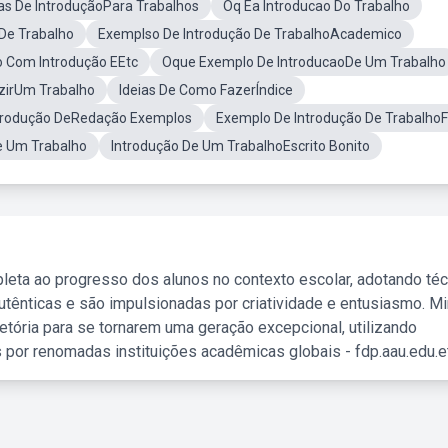
ias De IntroduçãoPara Trabalhos
Oq Ea Introducao Do Trabalho
De Trabalho
Exemplso De Introdução De TrabalhoAcademico
 Com Introdução EEtc
Oque Exemplo De IntroducaoDe Um Trabalho
zirUm Trabalho
Ideias De Como FazerÍndice
trodução DeRedação Exemplos
Exemplo De Introdução De TrabalhoF
e Um Trabalho
Introdução De Um TrabalhoEscrito Bonito
leta ao progresso dos alunos no contexto escolar, adotando té
tênticas e são impulsionadas por criatividade e entusiasmo. M
etória para se tornarem uma geração excepcional, utilizando
 por renomadas instituições acadêmicas globais - fdp.aau.edu.et