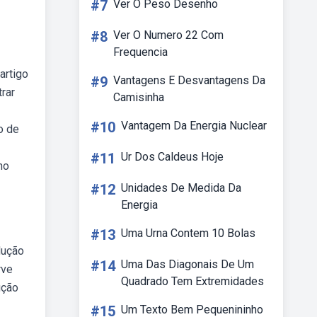
#7
Ver O Peso Desenho
#8
Ver O Numero 22 Com
Frequencia
artigo
#9
Vantagens E Desvantagens Da
rar
Camisinha
#10
Vantagem Da Energia Nuclear
o de
#11
Ur Dos Caldeus Hoje
ho
#12
Unidades De Medida Da
Energia
#13
Uma Urna Contem 10 Bolas
dução
#14
Uma Das Diagonais De Um
rve
Quadrado Tem Extremidades
ução
#15
Um Texto Bem Pequenininho