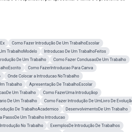
oEx
Como Fazer Introdução De Um TrabalhoEscolar
 Um TrabalhoModelo
Introducao De Um TrabalhoFeitos
trodução De Um Trabalho
Como Fazer ConclusaoDe Um Trabalho
alhoEscrito
Como FazerIntroducao Para Canva
o
Onde Colocar a Introducao NoTrabalho
Um Trabalho
Apresentação De TrabalhoEscolar
ucaoDe Um Trabalho
Como FazerUma Introduçãop
io De Um Trabalho
Como Fazer Introdução De UmLivro De Evoluçã
rodução De TrabalhoAcademico
DesenvolvimentoDe Um Trabalho
a PassoDe Um Trabalho Introducao
Introdução No Trabalho
ExemplosDe Introdução De Trabalhos