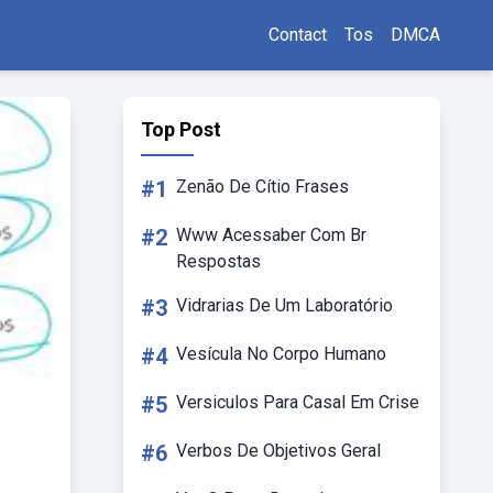
Contact
Tos
DMCA
Top Post
#1
Zenão De Cítio Frases
#2
Www Acessaber Com Br
Respostas
#3
Vidrarias De Um Laboratório
#4
Vesícula No Corpo Humano
#5
Versiculos Para Casal Em Crise
#6
Verbos De Objetivos Geral