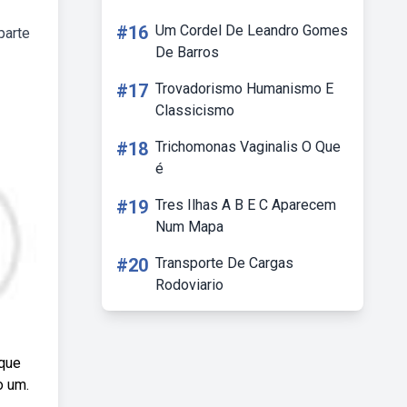
#16
Um Cordel De Leandro Gomes
parte
De Barros
#17
Trovadorismo Humanismo E
Classicismo
#18
Trichomonas Vaginalis O Que
é
#19
Tres Ilhas A B E C Aparecem
Num Mapa
#20
Transporte De Cargas
Rodoviario
 que
o um.