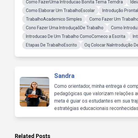
Como FazerUma Introducao Bonita Tema Temdra
Ide
Como Elaborar Um TrabalhoEscolar
Introdução Pronta
TrabalhoAcademico Simples
Como Fazer Um Trabalho
Cono Fazer Uma IntroduçaõDe Trabalho
Como Introdu
Introducao De Um Trabalho ComoComeco a Escrita
In
Etapas De TrabalhoEscrito
Oq Colocar NaIntrodução D
Sandra
Como orientador, minha entrega é comp
pedagógicas que valorizam relações au
meta é guiar os estudantes em sua traj
estratégias educacionais reconhecidas
Related Posts