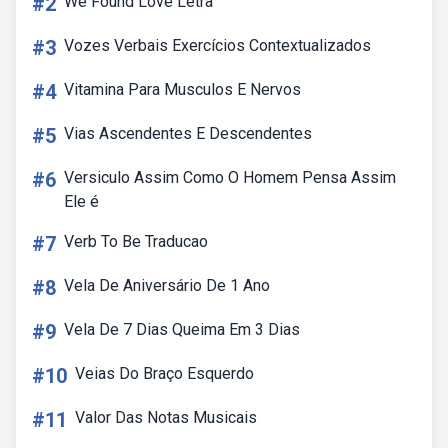
#2
We Found Love Letra
#3
Vozes Verbais Exercícios Contextualizados
#4
Vitamina Para Musculos E Nervos
#5
Vias Ascendentes E Descendentes
#6
Versiculo Assim Como O Homem Pensa Assim
Ele é
#7
Verb To Be Traducao
#8
Vela De Aniversário De 1 Ano
#9
Vela De 7 Dias Queima Em 3 Dias
#10
Veias Do Braço Esquerdo
#11
Valor Das Notas Musicais