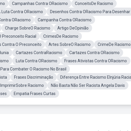
smo
Campanhas Contra ORacismo
ConceitoDe Racismo
 Luta Contra ORacismo
Desenhos Contra ORacismo Para Desenhar
 Contra ORacismo
Campanha Contra ORacismo
Charge SobreO Racismo
Artigo DeOpinião
Preconceito Racial
CrimesDe Racismo
s Contra O Preconceito
Artes SobreO Racismo
CrimeDe Racismo
lunia
Cartazes ContraRacismo
Cartazes Contra ORacismo
cismo
Luta Contra ORacismo
Frases Ativistas Contra ORacismo
Para Combater O Racismo No Brasil
ista
Frases Discriminação
Diferença Entre Racismo EInjúria Racia
 ImprimirSobre Racismo
Não Basta Não Ser Racista Angela Davis
ases
Empatia Frases Curtas