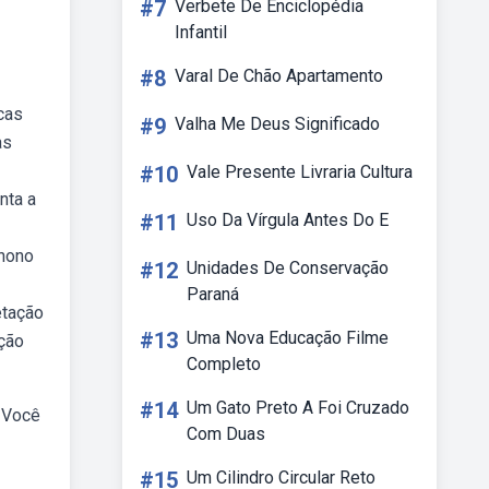
#7
Verbete De Enciclopédia
Infantil
#8
Varal De Chão Apartamento
cas
#9
Valha Me Deus Significado
as
#10
Vale Presente Livraria Cultura
nta a
#11
Uso Da Vírgula Antes Do E
 nono
#12
Unidades De Conservação
Paraná
etação
#13
Uma Nova Educação Filme
ação
Completo
#14
Um Gato Preto A Foi Cruzado
. Você
Com Duas
#15
Um Cilindro Circular Reto