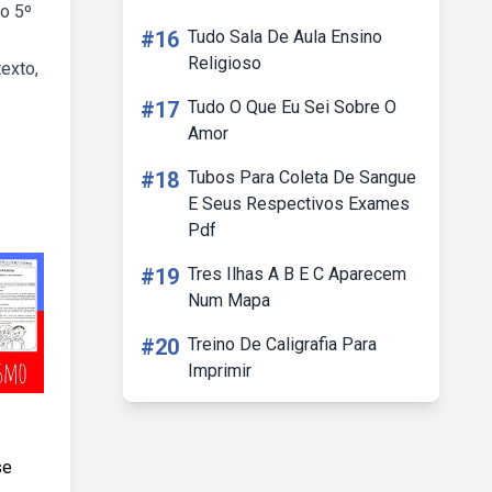
no 5º
#16
Tudo Sala De Aula Ensino
Religioso
texto,
#17
Tudo O Que Eu Sei Sobre O
Amor
#18
Tubos Para Coleta De Sangue
E Seus Respectivos Exames
Pdf
#19
Tres Ilhas A B E C Aparecem
Num Mapa
#20
Treino De Caligrafia Para
Imprimir
se