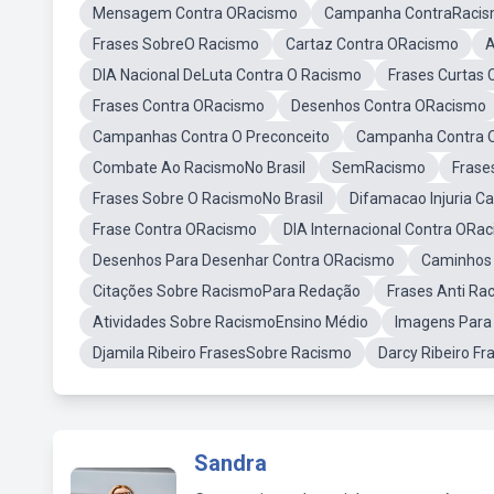
Mensagem Contra ORacismo
Campanha ContraRaci
Frases SobreO Racismo
Cartaz Contra ORacismo
A
DIA Nacional DeLuta Contra O Racismo
Frases Curtas
Frases Contra ORacismo
Desenhos Contra ORacismo
Campanhas Contra O Preconceito
Campanha Contra O 
Combate Ao RacismoNo Brasil
SemRacismo
Frase
Frases Sobre O RacismoNo Brasil
Difamacao Injuria Ca
Frase Contra ORacismo
DIA Internacional Contra ORa
Desenhos Para Desenhar Contra ORacismo
Caminhos 
Citações Sobre RacismoPara Redação
Frases Anti Rac
Atividades Sobre RacismoEnsino Médio
Imagens Para
Djamila Ribeiro FrasesSobre Racismo
Darcy Ribeiro Fr
Sandra