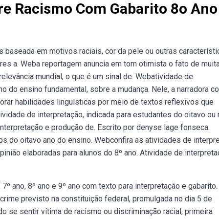
bre Racismo Com Gabarito 8o Ano
baseada em motivos raciais, cor da pele ou outras característi
ores a. Weba reportagem anuncia em tom otimista o fato de muit
elevância mundial, o que é um sinal de. Webatividade de
ano do ensino fundamental, sobre a mudança. Nele, a narradora co
ar habilidades linguísticas por meio de textos reflexivos que
vidade de interpretação, indicada para estudantes do oitavo ou
interpretação e produção de. Escrito por denyse lage fonseca.
nos do oitavo ano do ensino. Webconfira as atividades de interpr
opinião elaboradas para alunos do 8º ano. Atividade de interpret
 7º ano, 8º ano e 9º ano com texto para interpretação e gabarito
rime previsto na constituição federal, promulgada no dia 5 de
do se sentir vítima de racismo ou discriminação racial, primeira