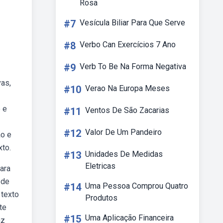
Rosa
#7
Vesícula Biliar Para Que Serve
#8
Verbo Can Exercícios 7 Ano
#9
Verb To Be Na Forma Negativa
vas,
#10
Verao Na Europa Meses
o e
#11
Ventos De São Zacarias
#12
Valor De Um Pandeiro
ão e
xto.
#13
Unidades De Medidas
Eletricas
Para
 de
#14
Uma Pessoa Comprou Quatro
 texto
Produtos
te
#15
Uma Aplicação Financeira
az