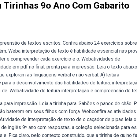
m Tirinhas 9o Ano Com Gabarito
mpreensão de textos escritos. Confira abaixo 24 exercícios sobre
bém. Weba interpretação de texto é habilidade essencial nas pro
 ler e compreender cada exercício e o. Webatividades de
idade em pdf no final, pronta para impressão. Leia o texto abaix
ue exploram as linguagens verbal e não verbal. A) leitura
ara o desenvolvimento das habilidades de leitura, interpretaç
 de. Webatividade de leitura interpretação e compreensão de te
ta para impressão. Leia a tirinha para. Sabões e panos de chão. 
ão baterem em seus filhos com força. Webconfira as atividades
Atividade de interpretação de texto de o caçador de pipas leia o
de inglês 9º ano com respostas, a coleção selecionada para es
 e. Fica claro, pelo contexto construído, que a tirinha de quino f