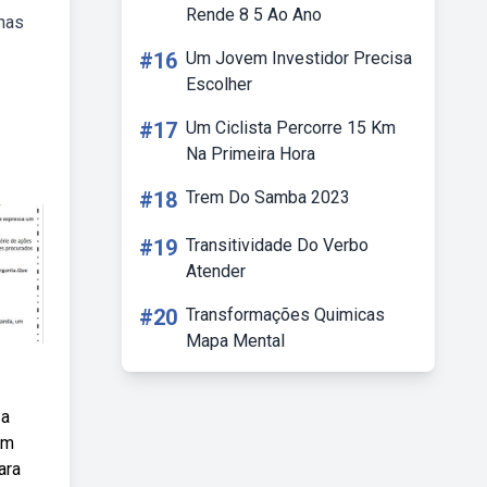
Rende 8 5 Ao Ano
enas
#16
Um Jovem Investidor Precisa
Escolher
#17
Um Ciclista Percorre 15 Km
Na Primeira Hora
#18
Trem Do Samba 2023
#19
Transitividade Do Verbo
Atender
#20
Transformações Quimicas
Mapa Mental
 a
em
ara