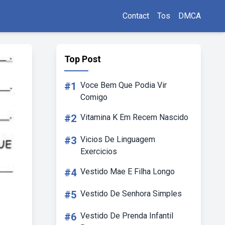
Contact
Tos
DMCA
Top Post
#1
Voce Bem Que Podia Vir
Comigo
#2
Vitamina K Em Recem Nascido
#3
Vicios De Linguagem
Exercicios
#4
Vestido Mae E Filha Longo
#5
Vestido De Senhora Simples
#6
Vestido De Prenda Infantil