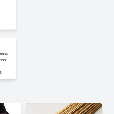
cnicas
inha
.