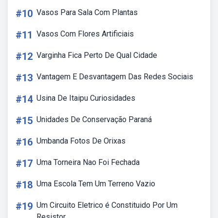
#10
Vasos Para Sala Com Plantas
#11
Vasos Com Flores Artificiais
#12
Varginha Fica Perto De Qual Cidade
#13
Vantagem E Desvantagem Das Redes Sociais
#14
Usina De Itaipu Curiosidades
#15
Unidades De Conservação Paraná
#16
Umbanda Fotos De Orixas
#17
Uma Torneira Nao Foi Fechada
#18
Uma Escola Tem Um Terreno Vazio
#19
Um Circuito Eletrico é Constituido Por Um
Resistor