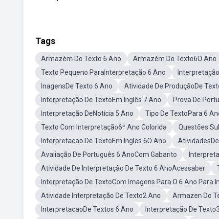
Tags
Armazém Do Texto 6 Ano
Armazém Do Texto6O Ano
Texto Pequeno ParaInterpretação 6 Ano
Interpretaç
InagensDe Texto 6 Ano
Atividade De ProduçãoDe Text
Interpretação De TextoEm Inglês 7 Ano
Prova De Port
Interpretação DeNotícia 5 Ano
Tipo De TextoPara 6 A
Texto Com Interpretação6º Ano Colorida
Questões Sub
Interpretacao De TextoEm Ingles 6O Ano
AtividadesDe
Avaliação De Português 6 AnoCom Gabarito
Interpret
Atividade De Interpretação De Texto 6 AnoAcessaber
Interpretação De TextoCom Imagens Para O 6 Ano Para I
Atividade Interpretação De Texto2 Ano
Armazen Do Te
InterpretacaoDe Textos 6 Ano
Interpretação De Texto