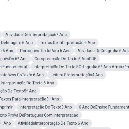
Atividade De Interpretação6º Ano
ão DeImagem 6 Ano
Textos De Interpretação 6 Ano
o 6 Ano
Portugues TextoPara 6 Ano
Atividade DeGeografia 6 An
uguêsDo 6º Ano
Compreensão De Texto 6 AnoPDF
no Fundamental
Interpretação De Texto EOrtografia 6º Ano Armazé
stativos CoTexto 6 Ano
Leitura E Interpretação4 Ano
 Interpretação De Texto 6 Ano
ação De Texto5º Ano
Textos Para Interpretação3º Ano
mprimir
Interpretação De Texto3 Ano
6 Ano DoEnsino Fundament
xto Prova DePortugues Com Interpretacao
3º Ano
AtividadeInterpretação De Texto 6 Ano