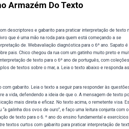
Ano Armazém Do Texto
 descriptores e gabarito para praticar interpretação de texto 
 livro que é uma mão na roda para quem está começando a se
terpretação de. Webavaliação diagnóstica para o 6º ano. Sapato é
obre pais. Chico chegou da rua com um gatinho muito preto e mui
nterpretação de texto para o 6º ano de português, com coleçõe
plos de textos sobre o mar, a. Leia o texto abaixo e responda a
o com gabarito. Leia o texto a seguir para responder às questõe
bre a vida, defendendo a ideia de que o. A mensagem de texto po
ação mais direta e eficaz. No texto acima, o remetente visa. E
 “a galinha dos ovos de ouro”, e faço uma leitura conjunta com 
ção de texto para o 6. º ano do ensino fundamental e exercícios
 textos curtos com gabarito para praticar interpretação de tex