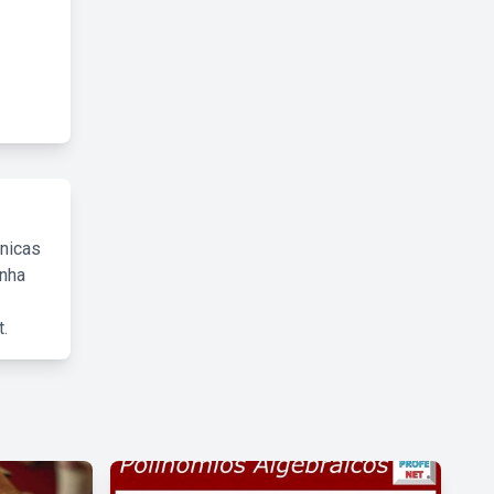
cnicas
inha
.