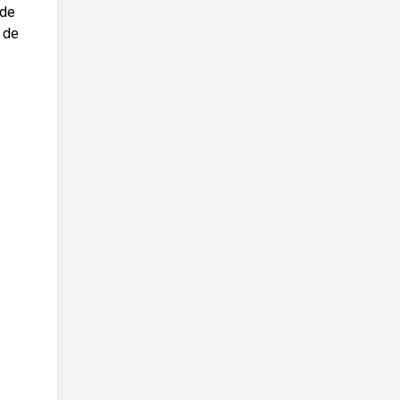
 de
e de