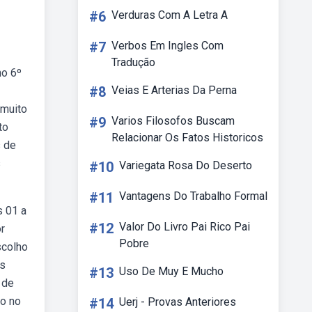
#6
Verduras Com A Letra A
#7
Verbos Em Ingles Com
Tradução
no 6º
#8
Veias E Arterias Da Perna
 muito
#9
Varios Filosofos Buscam
to
Relacionar Os Fatos Historicos
s de
s
#10
Variegata Rosa Do Deserto
#11
Vantagens Do Trabalho Formal
s 01 a
#12
Valor Do Livro Pai Rico Pai
r
Pobre
scolho
os
#13
Uso De Muy E Mucho
 de
to no
#14
Uerj - Provas Anteriores