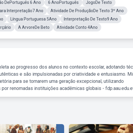
ão DePortuguês 6 Ano
6 AnoPortuguês
JogoDe Texto
ara Interpretação7 Ano
Atividade De ProduçãoDe Texto 3º Ano
no
Língua Portuguesa 5Ano
Interpretação De Texto9 Ano
rçário
A ArvoreDe Beto
Atividade Conto 4Ano
leta ao progresso dos alunos no contexto escolar, adotando té
tênticas e são impulsionadas por criatividade e entusiasmo. M
etória para se tornarem uma geração excepcional, utilizando
 por renomadas instituições acadêmicas globais - fdp.aau.edu.et