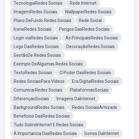
TecnologiaRedes Sociais
Rede Internet
ImagemRedes Sociais
WallpaperRedes Sociais
Plano DeFundo Redes Sociais
Rede Social
IconeRedes Sociais
Perigos DasRedes Sociais
Login viaRedes Sociais
As PrincipaisRedes Sociais
Logo DasRedes Sociais
DecoraçãoRedes Sociais
GestãoDe Redes Sociais
Exemplo DeAlgumas Redes Sociais
TextoRedes Sociais
O Poder DasRedes Sociais
Redes SociaisPara Vídeos
Era DigitalRedes Sociais
ComunicarRedes Sociais
PlataformasSociais
DiferençasSociais
Imagens DaInternet
BackgroundRedes Sociais
Redes SociaisAmizade
Beneficios DasRedes Sociais
Tudo SobreInternet E Redes Sociais
A Importancia DasRedes Sociais
Icones DaInternet