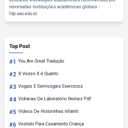
renomadas instituições acadêmicas globais -
fdp.aau.edu.et.
Top Post
#1
You Are Great Tradução
#2
X Vezes X é Quanto
#3
Vogais E Semivogais Exercicios
#4
Vidrarias De Laboratório Nomes Pdf
#5
Videos De Historinhas Infantil
#6
Vestido Para Casamento Criança