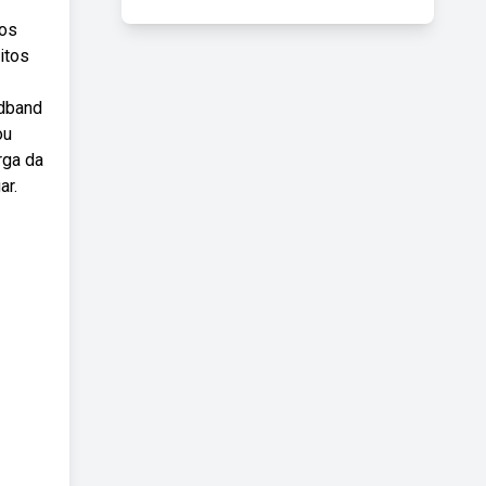
dos
itos
adband
ou
rga da
ar.