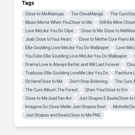
Tags
Close to MeAlianças
Too CloseMangá
The CureClo
Music Meme When YouClose to Me
Still Be Mine Clos
Love MeLike You Do Clipe
Close to Me Close to MeMúsi
Jsab Close toYour Heart
Close to Methe Cure Piano Mu
Ellie Goulding Love MeLike You Do Wallpaper
Love MeLi
YouTube Ellie Goulding Love MeLike You Do Wallpaper
Drama Love Is Always Better and Will Last Forever
Clo
Traducao Ellie Goulding LoveMe Like You Do
Partitura 
Sit HereClose to Me
Don't Stop Believing
The Cure 
The Cure Album The Forest
Qhen YourClose to Em
Close to MeJsad Fan Art
Just Shapes E BeatsClose to
Imagens Do Close MeNo Just Shapes Best
MichelleClo
Just Shapes and BeatsClose to Me PNG