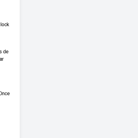
lock
s de
ar
 Once