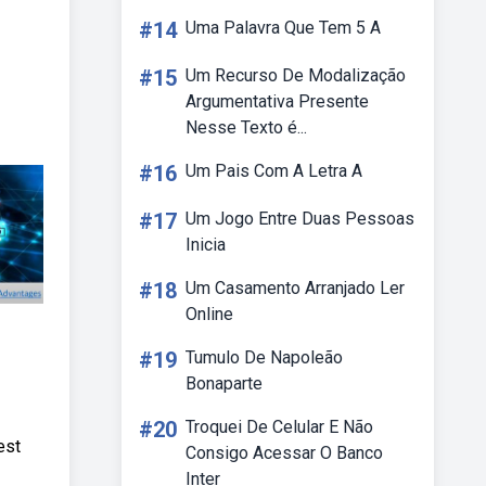
#14
Uma Palavra Que Tem 5 A
#15
Um Recurso De Modalização
Argumentativa Presente
Nesse Texto é...
#16
Um Pais Com A Letra A
#17
Um Jogo Entre Duas Pessoas
Inicia
#18
Um Casamento Arranjado Ler
Online
#19
Tumulo De Napoleão
Bonaparte
#20
Troquei De Celular E Não
est
Consigo Acessar O Banco
Inter