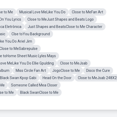
se to Me
Musical Love MeLike You Do
Close to MeFan Art
eOn You Lyrics
Close to MeJust Shapes and Beats Logo
ca Eletrônica
Just Shapes and BeatsClose to Me Character
sic
Clse toYou Background
ke You Do Ariel Jim
Close to MeSabrepulse
se toHome Sheet Music Lyles Mays
Love MeLike You Do Ellie Gpulding
Close to MeJsab
Album
Miss Circle Fan Art
JogoClose to Me
Disco the Cure
Black Swan Kpop Gabi
Head On the Door
Close to MeJsab 248X
 Me
Someone Called Mea Closer
se to Me
Black SwanClose to Me