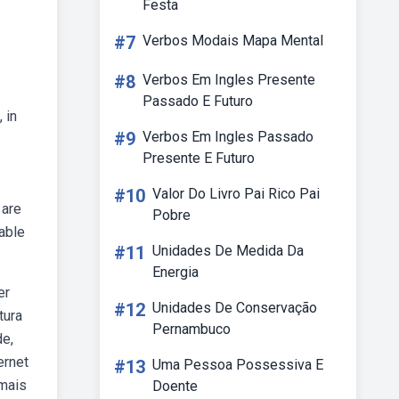
Festa
#7
Verbos Modais Mapa Mental
#8
Verbos Em Ingles Presente
Passado E Futuro
 in
#9
Verbos Em Ingles Passado
Presente E Futuro
#10
Valor Do Livro Pai Rico Pai
 are
Pobre
lable
#11
Unidades De Medida Da
Energia
er
#12
Unidades De Conservação
tura
Pernambuco
de,
ernet
#13
Uma Pessoa Possessiva E
 mais
Doente