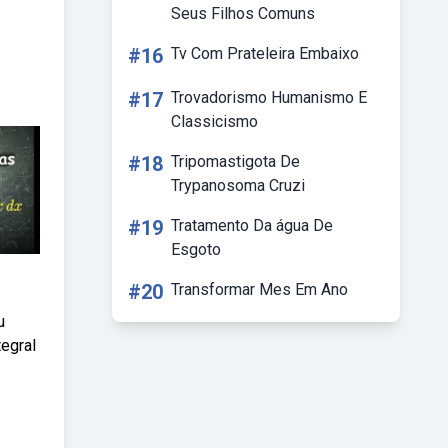
Seus Filhos Comuns
#16
Tv Com Prateleira Embaixo
#17
Trovadorismo Humanismo E
Classicismo
#18
Tripomastigota De
Trypanosoma Cruzi
#19
Tratamento Da água De
Esgoto
#20
Transformar Mes Em Ano
u
tegral