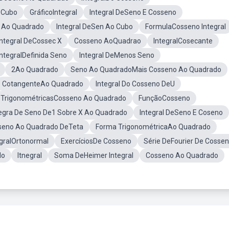
 Cubo
GráficoIntegral
Integral DeSeno E Cosseno
e Ao Quadrado
Integral DeSen Ao Cubo
FormulaCosseno Integral
Integral DeCossec X
Cosseno AoQuadrao
IntegralCosecante
IntegralDefinida Seno
Integral DeMenos Seno
2Ao Quadrado
Seno Ao QuadradoMais Cosseno Ao Quadrado
CotangenteAo Quadrado
Integral Do Cosseno DeU
TrigonométricasCosseno Ao Quadrado
FunçãoCosseno
tegra De Seno De1 Sobre X Ao Quadrado
Integral DeSeno E Coseno
seno Ao Quadrado DeTeta
Forma TrigonométricaAo Quadrado
egralOrtonormal
ExercíciosDe Cosseno
Série DeFourier De Cosse
do
Itnegral
Soma DeHeimer Integral
Cosseno Ao Quadrado