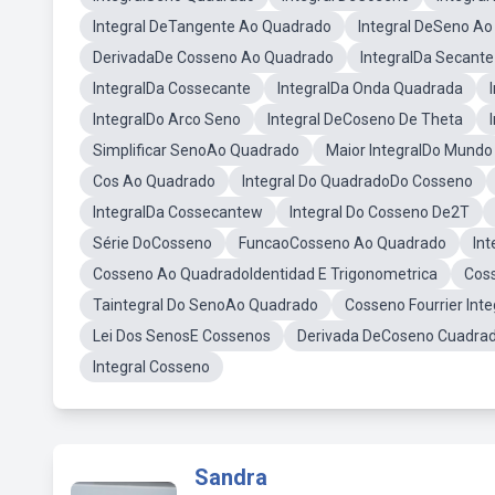
Integral DeTangente Ao Quadrado
Integral DeSeno Ao
DerivadaDe Cosseno Ao Quadrado
IntegralDa Secant
IntegralDa Cossecante
IntegralDa Onda Quadrada
IntegralDo Arco Seno
Integral DeCoseno De Theta
Simplificar SenoAo Quadrado
Maior IntegralDo Mundo
Cos Ao Quadrado
Integral Do QuadradoDo Cosseno
IntegralDa Cossecantew
Integral Do Cosseno De2T
Série DoCosseno
FuncaoCosseno Ao Quadrado
In
Cosseno Ao QuadradoIdentidad E Trigonometrica
Cos
Taintegral Do SenoAo Quadrado
Cosseno Fourrier Int
Lei Dos SenosE Cossenos
Derivada DeCoseno Cuadra
Integral Cosseno
Sandra