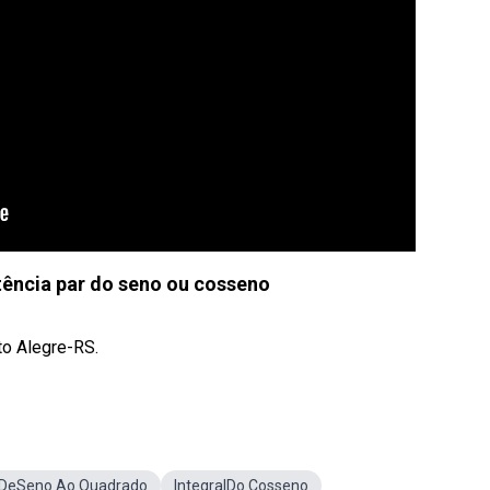
ência par do seno ou cosseno
to Alegre-RS.
l DeSeno Ao Quadrado
IntegralDo Cosseno