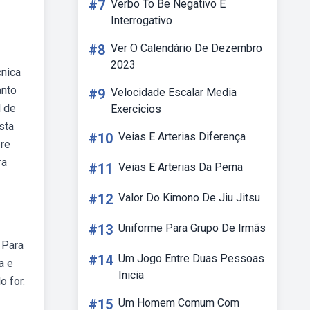
#7
Verbo To Be Negativo E
Interrogativo
#8
Ver O Calendário De Dezembro
2023
cnica
anto
#9
Velocidade Escalar Media
l de
Exercicios
sta
#10
Veias E Arterias Diferença
bre
ra
#11
Veias E Arterias Da Perna
#12
Valor Do Kimono De Jiu Jitsu
#13
Uniforme Para Grupo De Irmãs
 Para
#14
Um Jogo Entre Duas Pessoas
a e
Inicia
o for.
#15
Um Homem Comum Com