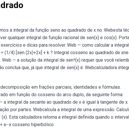
adrado
mos a integral da função seno ao quadrado de x no. Webesta té
ver qualquer integral de função racional de sen(x) e cos(x). Port
exercícios e dicas para resolver. Web — como calcular a integra
 (1/4) [sen (2x)+2x] + k ? Integral cosseno ao quadrado de xne
. Web — a solução da integral de sen²(x) requer que você relem
ão conclua que, já que integral de sen(x) é. Webcalculadora integ
s, decomposição em frações parciais, identidades e fórmulas.
ado em função do cosseno do arco duplo, da seguinte forma:
a integral da secante ao quadrado de x é igual à tangente de x.
ração por partes. Webcalcula a integral de uma expressão. Calcul
 (x). Esta calculadora retorna a integral definida quando o interval
 + e−x cosseno hiperbólico: