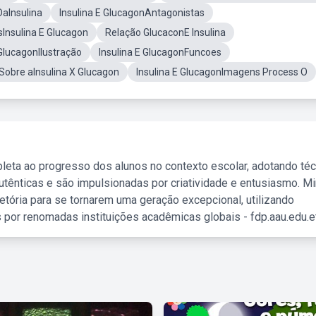
aInsulina
Insulina E GlucagonAntagonistas
sInsulina E Glucagon
Relação GlucaconE Insulina
 GlucagonIlustração
Insulina E GlucagonFuncoes
obre aInsulina X Glucagon
Insulina E GlucagonImagens Process O
leta ao progresso dos alunos no contexto escolar, adotando té
tênticas e são impulsionadas por criatividade e entusiasmo. M
etória para se tornarem uma geração excepcional, utilizando
 por renomadas instituições acadêmicas globais - fdp.aau.edu.et