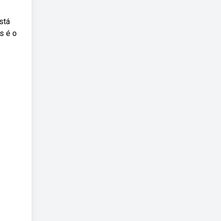
stá
s é o