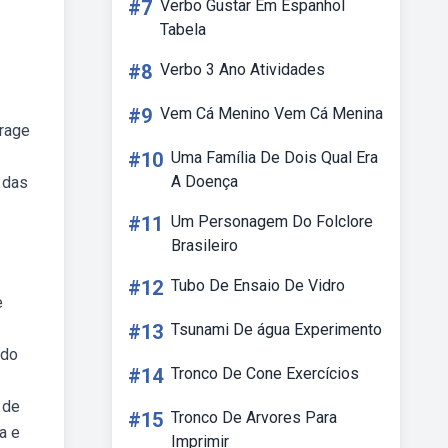
#7
Verbo Gustar Em Espanhol
Tabela
#8
Verbo 3 Ano Atividades
#9
Vem Cá Menino Vem Cá Menina
erage
#10
Uma Família De Dois Qual Era
A Doença
 das
#11
Um Personagem Do Folclore
Brasileiro
#12
Tubo De Ensaio De Vidro
e
#13
Tsunami De água Experimento
ido
#14
Tronco De Cone Exercícios
 de
#15
Tronco De Arvores Para
a e
Imprimir