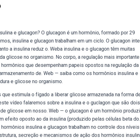
o
insulina e glucagon? O glucagon é um hormônio, formado por 29
mos, insulina e glucagon trabalham em um ciclo. O glucagon int
nto a insulina reduz o. Weba insulina e o glucagon têm muitas
da glicose no organismo. No corpo, a regulação mais importante
ois hormônios que desempenham papeis opostos na regulação da
o armazenamento de. Web — saiba como os hormônios insulina e
dura e glicose no organismo.
que estimula o fígado a liberar glicose armazenada na forma d
este vídeo falaremos sobre a insulina e o guclagon que são dois
 de glicose em nosso. Web — o glucagon é um hormônio produz
m efeito oposto ao da insulina (produzido pelas células beta do.
hormônios insulina e glucagon trabalham no controle dos níveis
strutura, secreção e mecanismos de ação dos hormônios insulin