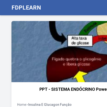
FDPLEARN
PPT - SISTEMA ENDÓCRINO PowerPo
Home
>
Insulina E Glucagon Função