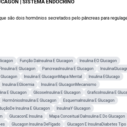
LUCAGON | SISTEMA ENDÓCRINO
 que são dois hormônios secretados pelo pâncreas para regula
Glicagon
Função DaInsulina E Glucagon
Insulina EO Glucagon
FInsulina E Glucagon
PancreasInsulina E Glucagon
InsulinaGlucag
E Glucagon
Insulina E GlucagonMapa Mental
Insulina EGlucago
Insulina EGlicemia
Insulina E GlucagonMecanismo
ina E Glucagon
GlicoseInsulina E Glucagon
GraficoInsulina E Glu
HormôniosInsulina E Glucagon
EsquemaInsulina E Glucagon
duçãoDe Insulina E Glucagon
InsulinaY Glucagon
om
GlucaconE Insulina
Mapa Conceitual DaInsulina E Do Glucagon
oes
Glucagon Insulina DeFígado
Glucagon E InsulinaDiabetes Tipo