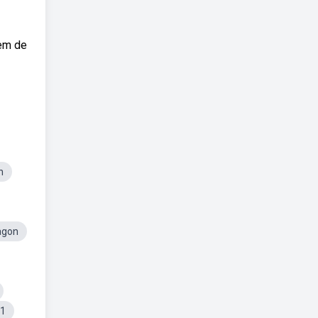
gem de
n
cagon
 1