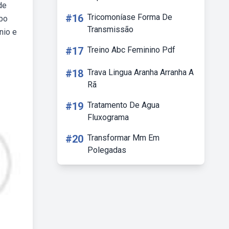
de
#16
Tricomoníase Forma De
ebo
Transmissão
nio e
#17
Treino Abc Feminino Pdf
#18
Trava Lingua Aranha Arranha A
Rã
#19
Tratamento De Agua
Fluxograma
#20
Transformar Mm Em
Polegadas