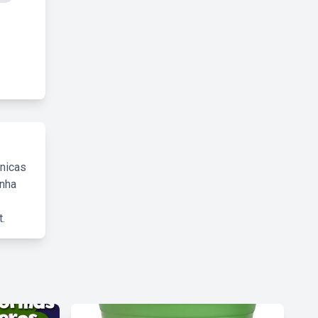
cnicas
inha
.