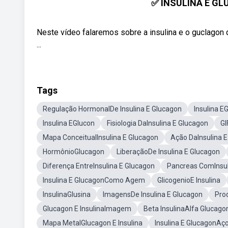
✅ INSULINA E G
Neste vídeo falaremos sobre a insulina e o guclagon
...
Tags
Regulação HormonalDe Insulina E Glucagon
Insulina E
Insulina EGlucon
Fisiologia DaInsulina E Glucagon
GI
Mapa ConceitualInsulina E Glucagon
Ação DaInsulina 
HormônioGlucagon
LiberaçãoDe Insulina E Glucagon
Diferença EntreInsulina E Glucagon
Pancreas ComInsul
Insulina E GlucagonComo Agem
GlicogenioE Insulina
InsulinaGlusina
ImagensDe Insulina E Glucagon
Pro
Glucagon E InsulinaImagem
Beta InsulinaAlfa Glucag
Mapa MetalGlucagon E Insulina
Insulina E GlucagonAç