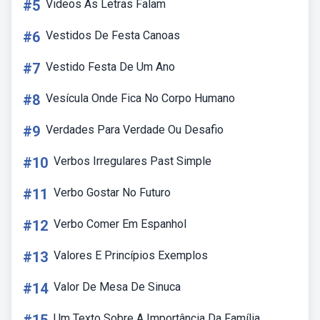
#5
Videos As Letras Falam
#6
Vestidos De Festa Canoas
#7
Vestido Festa De Um Ano
#8
Vesícula Onde Fica No Corpo Humano
#9
Verdades Para Verdade Ou Desafio
#10
Verbos Irregulares Past Simple
#11
Verbo Gostar No Futuro
#12
Verbo Comer Em Espanhol
#13
Valores E Princípios Exemplos
#14
Valor De Mesa De Sinuca
Um Texto Sobre A Importância Da Família