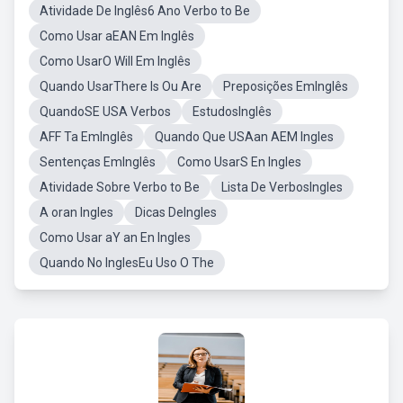
Atividade De Inglês6 Ano Verbo to Be
Como Usar aEAN Em Inglês
Como UsarO Will Em Inglês
Quando UsarThere Is Ou Are
Preposições EmInglês
QuandoSE USA Verbos
EstudosInglês
AFF Ta EmInglês
Quando Que USAan AEM Ingles
Sentenças EmInglês
Como UsarS En Ingles
Atividade Sobre Verbo to Be
Lista De VerbosIngles
A oran Ingles
Dicas DeIngles
Como Usar aY an En Ingles
Quando No InglesEu Uso O The