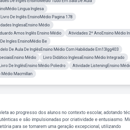
dades De Inglês EnsinoMédio Tudo Em Sala De Aula
noMédio Lingua Inglesa
Livro De Inglês EnsinoMédio Pagina 178
lidades InglesaEnsino Médio
duardo Amos Inglês Ensino Médio
Atividades 2º AnoEnsino Médio In
 De Ingles EnsinoMédio Be
delo De Aula De InglêsEnsino Médio Com Habilidade Em13lgg403
speciaisEnsino Médio
Livro Didático InglesaEnsino Médio Integrado
Livro De InglêsEnsino Médio Poliedro
Atividade ListeningEnsino Médi
o Médio Macmillan
leta ao progresso dos alunos no contexto escolar, adotando té
tênticas e são impulsionadas por criatividade e entusiasmo. M
etória para se tornarem uma geração excepcional, utilizando