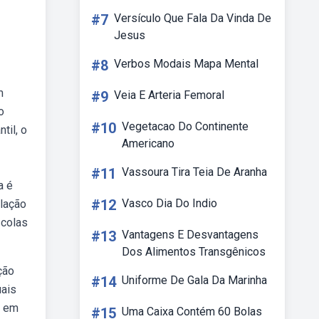
#7
Versículo Que Fala Da Vinda De
Jesus
#8
Verbos Modais Mapa Mental
m
#9
Veia E Arteria Femoral
o
#10
Vegetacao Do Continente
til, o
Americano
#11
Vassoura Tira Teia De Aranha
a é
#12
Vasco Dia Do Indio
elação
scolas
#13
Vantagens E Desvantagens
Dos Alimentos Transgênicos
ção
#14
Uniforme De Gala Da Marinha
uais
a em
#15
Uma Caixa Contém 60 Bolas