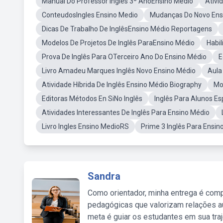
Manual Do Professor Inglês 3º AnoEnsino Médio
Ativi
ConteudosIngles Ensino Medio
Mudanças Do Novo Ensi
Dicas De Trabalho De InglêsEnsino Médio Reportagens
Modelos De Projetos De Inglês ParaEnsino Médio
Habi
Prova De Inglês Para OTerceiro Ano Do Ensino Médio
E
Livro Amadeu Marques Inglês Novo Ensino Médio
Aula
Atividade Híbrida De Inglês Ensino Médio Biography
Mo
Editoras Métodos En SiNo Inglês
Inglês Para Alunos E
Atividades Interessantes De Inglês Para Ensino Médio
Livro Ingles Ensino MedioRS
Prime 3 Inglês Para Ensin
Sandra
Como orientador, minha entrega é comp
pedagógicas que valorizam relações au
meta é guiar os estudantes em sua traj