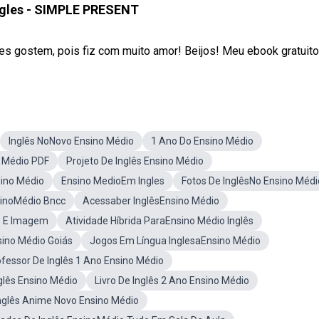
ngles - SIMPLE PRESENT
ostem, pois fiz com muito amor! Beijos! Meu ebook gratuito: 
Inglês NoNovo Ensino Médio
1 Ano Do Ensino Médio
o Médio PDF
Projeto De Inglês Ensino Médio
sino Médio
Ensino MedioEm Ingles
Fotos De InglêsNo Ensino Médi
sinoMédio Bncc
Acessaber InglêsEnsino Médio
s E Imagem
Atividade Híbrida ParaEnsino Médio Inglês
nsino Médio Goiás
Jogos Em Língua InglesaEnsino Médio
fessor De Inglês 1 Ano Ensino Médio
glês Ensino Médio
Livro De Inglês 2 Ano Ensino Médio
Inglês Anime Novo Ensino Médio