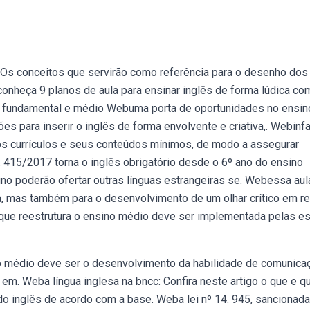
 Os conceitos que servirão como referência para o desenho dos
bconheça 9 planos de aula para ensinar inglês de forma lúdica co
os fundamental e médio Webuma porta de oportunidades no ensin
s para inserir o inglês de forma envolvente e criativa,. Webinfan
os currículos e seus conteúdos mínimos, de modo a assegurar
. 415/2017 torna o inglês obrigatório desde o 6º ano do ensino
no poderão ofertar outras línguas estrangeiras se. Webessa aul
sa, mas também para o desenvolvimento de um olhar crítico em r
ei que reestrutura o ensino médio deve ser implementada pelas e
no médio deve ser o desenvolvimento da habilidade de comunica
 em. Weba língua inglesa na bncc: Confira neste artigo o que e q
do inglês de acordo com a base. Weba lei nº 14. 945, sancionad