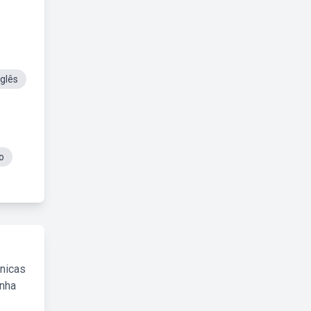
glês
o
cnicas
inha