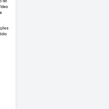
o do
Vídeo
a
nções
édio.