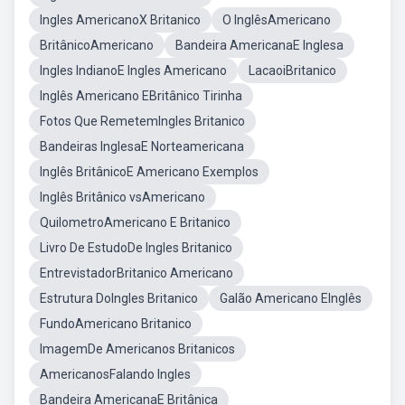
Ingles AmericanoX Britanico
O InglêsAmericano
BritânicoAmericano
Bandeira AmericanaE Inglesa
Ingles IndianoE Ingles Americano
LacaoiBritanico
Inglês Americano EBritânico Tirinha
Fotos Que RemetemIngles Britanico
Bandeiras InglesaE Norteamericana
Inglês BritânicoE Americano Exemplos
Inglês Britânico vsAmericano
QuilometroAmericano E Britanico
Livro De EstudoDe Ingles Britanico
EntrevistadorBritanico Americano
Estrutura DoIngles Britanico
Galão Americano EInglês
FundoAmericano Britanico
ImagemDe Americanos Britanicos
AmericanosFalando Ingles
Bandeira AmericanaE Britânica