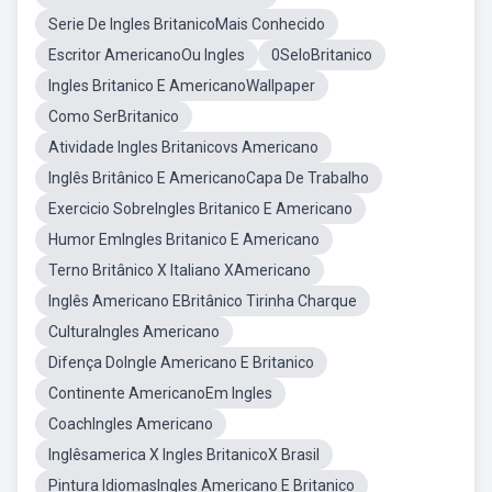
Serie De Ingles BritanicoMais Conhecido
Escritor AmericanoOu Ingles
0SeloBritanico
Ingles Britanico E AmericanoWallpaper
Como SerBritanico
Atividade Ingles Britanicovs Americano
Inglês Britânico E AmericanoCapa De Trabalho
Exercicio SobreIngles Britanico E Americano
Humor EmIngles Britanico E Americano
Terno Britânico X Italiano XAmericano
Inglês Americano EBritânico Tirinha Charque
CulturaIngles Americano
Difença DoIngle Americano E Britanico
Continente AmericanoEm Ingles
CoachIngles Americano
Inglêsamerica X Ingles BritanicoX Brasil
Pintura IdiomasIngles Americano E Britanico