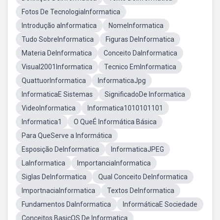
Fotos De TecnologiaInformatica
Introdução aInformatica
NomeInformatica
Tudo SobreInformatica
Figuras DeInformatica
Materia DeInformatica
Conceito DaInformatica
Visual2001Informatica
Tecnico EmInformatica
QuattuorInformatica
InformaticaJpg
InformaticaE Sistemas
SignificadoDe Informatica
VideoInformatica
Informatica1010101101
Informatica1
O QueÉ Informática Básica
Para QueServe a Informática
Esposição DeInformatica
InformaticaJPEG
LaInformatica
ImportanciaInformatica
Siglas DeInformatica
Qual Conceito DeInformatica
ImportnaciaInformatica
Textos DeInformatica
Fundamentos DaInformatica
InformáticaE Sociedade
Conceitos BasicOS De Informatica