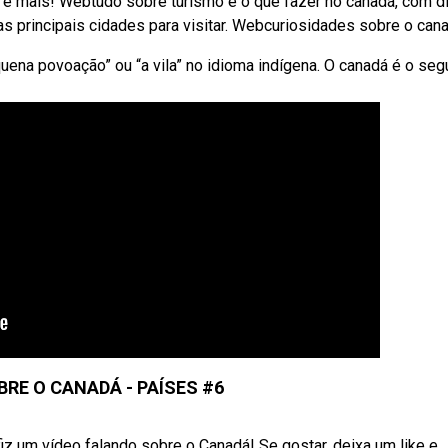
tura e mais! Webtudo sobre turismo e o que fazer no canadá, com d
as principais cidades para visitar. Webcuriosidades sobre o cana
equena povoação” ou “a vila” no idioma indígena. O canadá é o se
BRE O CANADÁ - PAÍSES #6
iz um vídeo falando sobre o Canadá! Se gostar, deixa um like e