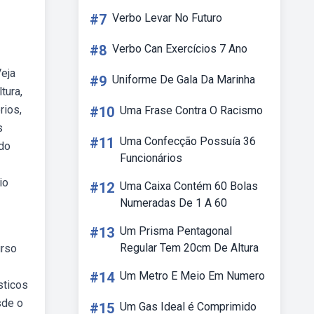
#7
Verbo Levar No Futuro
#8
Verbo Can Exercícios 7 Ano
Veja
#9
Uniforme De Gala Da Marinha
tura,
rios,
#10
Uma Frase Contra O Racismo
s
#11
Uma Confecção Possuía 36
ndo
Funcionários
io
#12
Uma Caixa Contém 60 Bolas
Numeradas De 1 A 60
#13
Um Prisma Pentagonal
Regular Tem 20cm De Altura
urso
#14
Um Metro E Meio Em Numero
sticos
sde o
#15
Um Gas Ideal é Comprimido