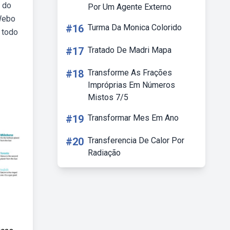
a do
Por Um Agente Externo
 Webo
#16
Turma Da Monica Colorido
 todo
#17
Tratado De Madri Mapa
#18
Transforme As Frações
Impróprias Em Números
Mistos 7/5
#19
Transformar Mes Em Ano
#20
Transferencia De Calor Por
Radiação