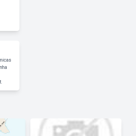
cnicas
inha
.