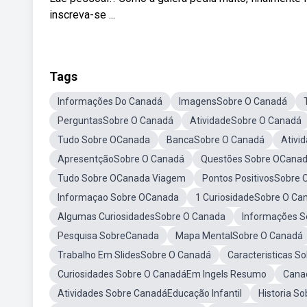
inscreva-se ...
Tags
Informações Do Canadá
ImagensSobre O Canadá
PerguntasSobre O Canadá
AtividadeSobre O Canadá
Tudo Sobre OCanada
BancaSobre O Canadá
Ativi
ApresentçãoSobre O Canadá
Questões Sobre OCana
Tudo Sobre OCanada Viagem
Pontos PositivosSobre 
Informaçao Sobre OCanada
1 CuriosidadeSobre O Ca
Algumas CuriosidadesSobre O Canada
Informações S
Pesquisa SobreCanada
Mapa MentalSobre O Canadá
Trabalho Em SlidesSobre O Canadá
Caracteristicas 
Curiosidades Sobre O CanadáEm Ingels Resumo
Cana
Atividades Sobre CanadáEducação Infantil
Historia S