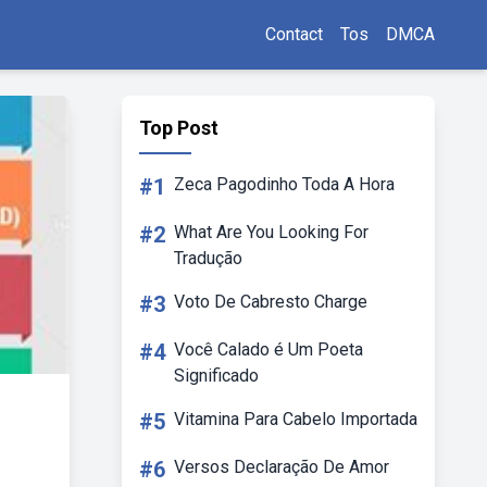
Contact
Tos
DMCA
Top Post
#1
Zeca Pagodinho Toda A Hora
#2
What Are You Looking For
Tradução
#3
Voto De Cabresto Charge
#4
Você Calado é Um Poeta
Significado
#5
Vitamina Para Cabelo Importada
#6
Versos Declaração De Amor