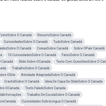
TextoSobre O Canadá
ResumoSobre Canadá
CuriosidadesSobre O Canadá
TudoSobre Canadá
dadesSobre O Canadá
CoisasSobre Canadá
Sobre OPaís Canadá
da
10 CuriosidadesSobre O Canadá
FatosSobre O Canadá
O Canadá
Slide Sobre OCanada
Texto Com QuestõesSobre O Ca
nada
TrabalhoSobre O Canadá
obre OSite
Atividade AdaptadaSobre O Canadá
CracháSobre O Canadá
Ideia De Capa De SlideSobre O Canada
Sobre OCanada
Texto FaladoSobre Canada
dáInfomações
Trabalho De EscolaSobre O Canadá
obreCanada
Curiosidades SobreLingua O Canadá