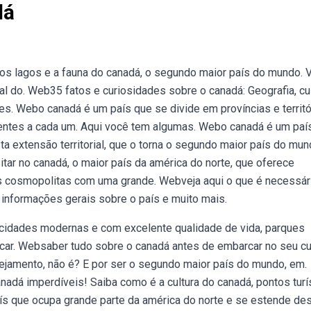
dá
, os lagos e a fauna do canadá, o segundo maior país do mundo. 
 do. Web35 fatos e curiosidades sobre o canadá: Geografia, cul
es. Webo canadá é um país que se divide em províncias e territó
entes a cada um. Aqui você tem algumas. Webo canadá é um paí
ta extensão territorial, que o torna o segundo maior país do mu
sitar no canadá, o maior país da américa do norte, que oferece
s cosmopolitas com uma grande. Webveja aqui o que é necessár
, informações gerais sobre o país e muito mais.
 cidades modernas e com excelente qualidade de vida, parques
aticar. Websaber tudo sobre o canadá antes de embarcar no seu c
nejamento, não é? E por ser o segundo maior país do mundo, em.
adá imperdíveis! Saiba como é a cultura do canadá, pontos turí
s que ocupa grande parte da américa do norte e se estende de