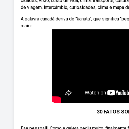
cidades, visto, custo de vida, clima, transporte, cul
de viagem, intercâmbio, curiosidades, clima e mapa d
A palavra canadá deriva de “kanata”, que significa “p
maior.
30 FATOS SO
Eae pessoal!! Como a galera pediu muito, finalmente f