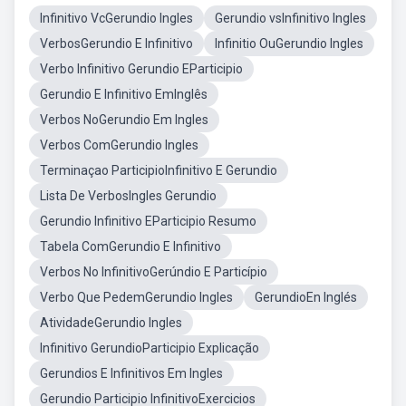
Infinitivo VcGerundio Ingles
Gerundio vsInfinitivo Ingles
VerbosGerundio E Infinitivo
Infinitio OuGerundio Ingles
Verbo Infinitivo Gerundio EParticipio
Gerundio E Infinitivo EmInglês
Verbos NoGerundio Em Ingles
Verbos ComGerundio Ingles
Terminaçao ParticipioInfinitivo E Gerundio
Lista De VerbosIngles Gerundio
Gerundio Infinitivo EParticipio Resumo
Tabela ComGerundio E Infinitivo
Verbos No InfinitivoGerúndio E Particípio
Verbo Que PedemGerundio Ingles
GerundioEn Inglés
AtividadeGerundio Ingles
Infinitivo GerundioParticipio Explicação
Gerundios E Infinitivos Em Ingles
Gerundio Participio InfinitivoExercicios