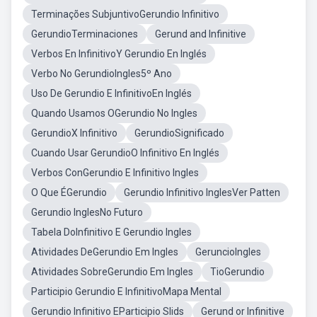
Terminações SubjuntivoGerundio Infinitivo
GerundioTerminaciones
Gerund and Infinitive
Verbos En InfinitivoY Gerundio En Inglés
Verbo No GerundioIngles5º Ano
Uso De Gerundio E InfinitivoEn Inglés
Quando Usamos OGerundio No Ingles
GerundioX Infinitivo
GerundioSignificado
Cuando Usar GerundioO Infinitivo En Inglés
Verbos ConGerundio E Infinitivo Ingles
O Que ÉGerundio
Gerundio Infinitivo InglesVer Patten
Gerundio InglesNo Futuro
Tabela DoInfinitivo E Gerundio Ingles
Atividades DeGerundio Em Ingles
GeruncioIngles
Atividades SobreGerundio Em Ingles
TioGerundio
Participio Gerundio E InfinitivoMapa Mental
Gerundio Infinitivo EParticipio Slids
Gerund or Infinitive