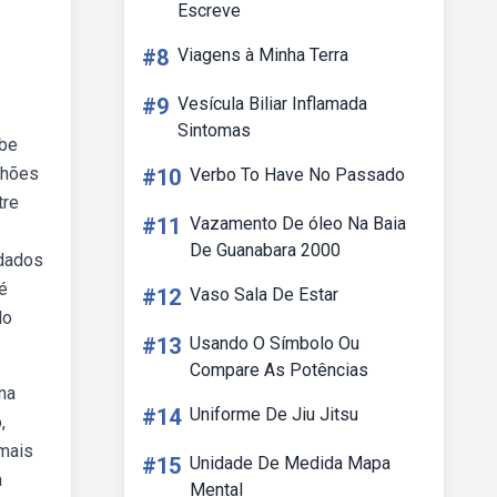
Escreve
#8
Viagens à Minha Terra
#9
Vesícula Biliar Inflamada
Sintomas
ube
lhões
#10
Verbo To Have No Passado
tre
#11
Vazamento De óleo Na Baia
De Guanabara 2000
 dados
é
#12
Vaso Sala De Estar
do
#13
Usando O Símbolo Ou
Compare As Potências
na
#14
Uniforme De Jiu Jitsu
,
 mais
#15
Unidade De Medida Mapa
a
Mental