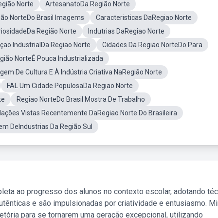
egião Norte
ArtesanatoDa Região Norte
ão NorteDo Brasil Imagems
Caracteristicas DaRegiao Norte
riosidadeDa Região Norte
Indutrias DaRegiao Norte
çao IndustrialDa Regiao Norte
Cidades Da Regiao NorteDo Para
gião NorteÉ Pouca Industrializada
gem De Cultura E À Indústria Criativa NaRegião Norte
FAL Um Cidade PopulosaDa Regiao Norte
te
Regiao NorteDo Brasil Mostra De Trabalho
lações Vistas Recentemente DaRegiao Norte Do Brasileira
m DeIndustrias Da Região Sul
leta ao progresso dos alunos no contexto escolar, adotando té
tênticas e são impulsionadas por criatividade e entusiasmo. M
etória para se tornarem uma geração excepcional, utilizando