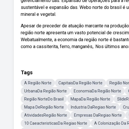
gerenciamento das. Expansão de operações para a reg
sustentável e expansão das. Webo norte do brasil é 
mineral e vegetal.
Apesar de preceder de atuação marcante na produção
região norte apresenta um vasto potencial de cresci
Webatualmente, a economia da região norte é bastante
como a cassiterita, ferro, manganês,. Nos últimos an
Tags
A Região Norte
CapitaisDa Região Norte
Região No
UrbanaDa Região Norte
EconomiaDa Região Norte
Região NorteDo Brasil
MapaDa Região Norte
SlideR
Mapa DeRegião Norte
Industria DaRegiao Norte
Cr
AtividadesRegião Norte
Empresas DaRegiao Norte
10 CaeacteristicasDa Regiao Norte
A Colonização Da R