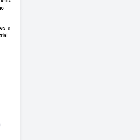
imento
mo
es, a
ial.