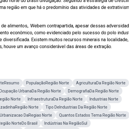
ião norte do brasil divulgação. Seguindo a estratégia de cresc
uma região em que há o predomínio das atividades de extrativis
 de alimentos,. Webem contrapartida, apesar dessas adversidad
mento econômico, como evidenciado pelo sucesso do polo industr
 diversificada. Existem muitos recursos minerais na localidade,
os, houve um avanço considerável das áreas de extração.
rteResumo
PopulaçãoRegião Norte
AgriculturaDa Região Norte
Ocupação UrbanaDa Região Norte
DemografiaDa Região Norte
egião Norte
InfraestruturaDa Região Norte
Industrias Norte
uzadinhaRegião Norte
Tipo DeIndustrias Da Região Norte
Urbanizacao DaRegiao Norte
Quantos Estados Tema Região Norte
egião NorteDo Brasil
Indústrias Na RegiãoSul