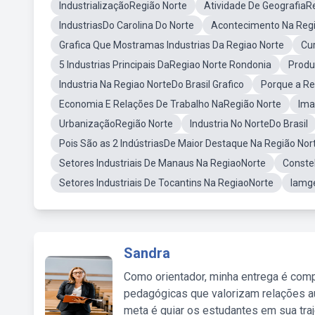
IndustrializaçãoRegião Norte
Atividade De GeografiaR
IndustriasDo Carolina Do Norte
Acontecimento Na Regi
Grafica Que Mostramas Industrias Da Regiao Norte
Cu
5 Industrias Principais DaRegiao Norte Rondonia
Produ
Industria Na Regiao NorteDo Brasil Grafico
Porque a Re
Economia E Relações De Trabalho NaRegião Norte
Ima
UrbanizaçãoRegião Norte
Industria No NorteDo Brasil
Pois São as 2 IndústriasDe Maior Destaque Na Região Nor
Setores Industriais De Manaus Na RegiaoNorte
Conste
Setores Industriais De Tocantins Na RegiaoNorte
Iamge
Sandra
Como orientador, minha entrega é comp
pedagógicas que valorizam relações au
meta é guiar os estudantes em sua traj