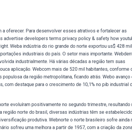
 a oferecer. Para desenvolver esses atrativos e fortalecer as
rs advertise developers terms privacy policy & safety how yout
right. Weba indústria do rio grande do norte exportou us$ 428 mi
ortações industriais do país. O setor mais importante. Webden
volvida industrialmente. Há várias décadas a região tem suas
ouca aplicação. Webcom mais de 520 mil habitantes, conforme
s populosa da região metropolitana, ficando atrás. Webo avanço 
os, com destaque para o crescimento de 10,1% no pib industrial 
orte evoluíram positivamente no segundo trimestre, resultando 
região norte do brasil, diversas indústrias têm se estabelecido
versificação produtiva. Webnorte o norte brasileiro sofre ainda
nário sofreu uma melhora a partir de 1957, com a criação da zon