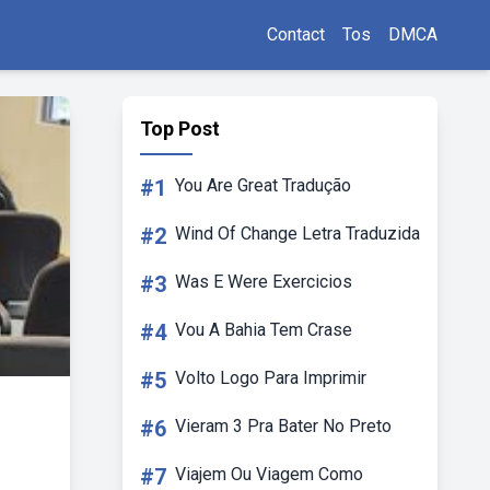
Contact
Tos
DMCA
Top Post
#1
You Are Great Tradução
#2
Wind Of Change Letra Traduzida
#3
Was E Were Exercicios
#4
Vou A Bahia Tem Crase
#5
Volto Logo Para Imprimir
#6
Vieram 3 Pra Bater No Preto
#7
Viajem Ou Viagem Como