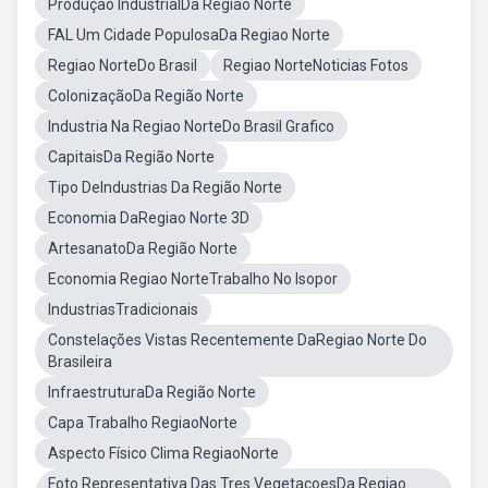
Produçao IndustrialDa Regiao Norte
FAL Um Cidade PopulosaDa Regiao Norte
Regiao NorteDo Brasil
Regiao NorteNoticias Fotos
ColonizaçãoDa Região Norte
Industria Na Regiao NorteDo Brasil Grafico
CapitaisDa Região Norte
Tipo DeIndustrias Da Região Norte
Economia DaRegiao Norte 3D
ArtesanatoDa Região Norte
Economia Regiao NorteTrabalho No Isopor
IndustriasTradicionais
Constelações Vistas Recentemente DaRegiao Norte Do
Brasileira
InfraestruturaDa Região Norte
Capa Trabalho RegiaoNorte
Aspecto Físico Clima RegiaoNorte
Foto Representativa Das Tres VegetaçoesDa Regiao