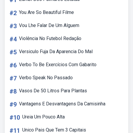
#1
#2
You Are So Beautiful Filme
#3
Vou Lhe Falar De Um Alguem
#4
Violência No Futebol Redação
#5
Versiculo Fuja Da Aparencia Do Mal
#6
Verbo To Be Exercícios Com Gabarito
#7
Verbo Speak No Passado
#8
Vasos De 50 Litros Para Plantas
#9
Vantagens E Desvantagens Da Camisinha
#10
Ureia Um Pouco Alta
#11
Unico Pais Que Tem 3 Capitais