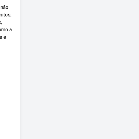
 não
nitos,
,
como a
a e