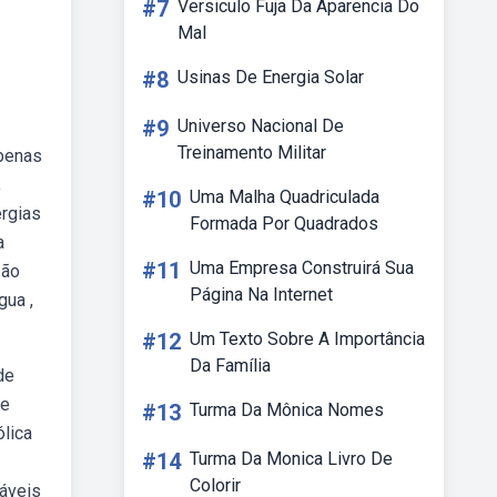
#7
Versiculo Fuja Da Aparencia Do
Mal
#8
Usinas De Energia Solar
#9
Universo Nacional De
Treinamento Militar
apenas
;
#10
Uma Malha Quadriculada
rgias
Formada Por Quadrados
a
#11
Uma Empresa Construirá Sua
são
Página Na Internet
gua ,
#12
Um Texto Sobre A Importância
Da Família
de
 e
#13
Turma Da Mônica Nomes
ólica
#14
Turma Da Monica Livro De
Colorir
váveis