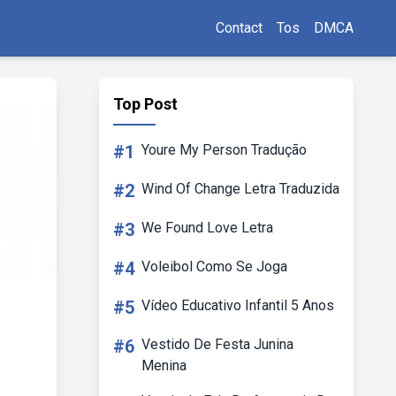
Contact
Tos
DMCA
Top Post
#1
Youre My Person Tradução
#2
Wind Of Change Letra Traduzida
#3
We Found Love Letra
#4
Voleibol Como Se Joga
#5
Vídeo Educativo Infantil 5 Anos
#6
Vestido De Festa Junina
Menina