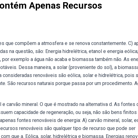
 Contém Apenas Recursos
ases que compõem a atmosfera e se renova constantemente. C) 
s na questão, são: Energia hidrelétrica, etanol e energia eólica
, por exemplo a água não acaba e biomassa também não. As ene
táveis. Dessa maneira, a solar (proveniente do sol), a biomass
 consideradas renováveis são eólica, solar e hidrelétrica, pois 
e. São recursos naturais porque passa por um procedimento. A
e carvão mineral. O que é mostrado na alternativa d. As fontes 
ssuem capacidade de regeneração, ou seja, não são bens finitos
apenas fontes renováveis de energia: A) carvão mineral, solar, e
. Recursos renováveis são qualquer tipo de recurso que pode ser
om que a. Eólica, solar, hidrelétrica e biomassa. Energias reno