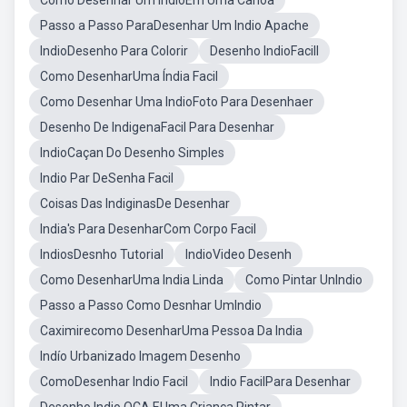
Como Desenhar Um ÍndioEm Uma Canoa
Passo a Passo ParaDesenhar Um Indio Apache
IndioDesenho Para Colorir
Desenho IndioFacill
Como DesenharUma Índia Facil
Como Desenhar Uma IndioFoto Para Desenhaer
Desenho De IndigenaFacil Para Desenhar
IndioCaçan Do Desenho Simples
Indio Par DeSenha Facil
Coisas Das IndiginasDe Desenhar
India's Para DesenharCom Corpo Facil
IndiosDesnho Tutorial
IndioVideo Desenh
Como DesenharUma India Linda
Como Pintar UnIndio
Passo a Passo Como Desnhar UmIndio
Caximirecomo DesenharUma Pessoa Da India
Indío Urbanizado Imagem Desenho
ComoDesenhar Indio Facil
Indio FacilPara Desenhar