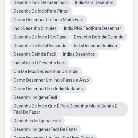
Desenho Fácil DeFazer Índio
ÍndioPara Desenhar
Desenho De ÍndioPara Pintar
Como Desenhar UmÍndio Muito Facil
IndioDesenho Simples
Indio PNG FacilPara Desenhar
Desenho De Índio FácilCasa
Desenho De ÍndioColorido
Desenho De ÍndioPescando
IndioDesenho Realista
Desenho DeIndia Facil
Índios Desenhos
IndioAnsia O Desenho Facil
Olá Me MostreDesenhar Um Índio
Como Desenhar Um ÍndioPasso a Ásso
Como DesenharUma Indio Nadando
Desenho IndígenaFácil
Desenho De Índio Que É ParaDesenhar Muito Bonito E
Fácil De Fazer
Desenhos IndígenasFacil
Desenho IndigenasFacil De Fazer