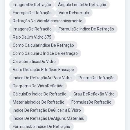
ImagemDe Refração
Ângulo LimiteDe Refração
ExemploDe Refração
Vidro DeFormula
Refração No VidroMicroscopicamente
ImagensDe Refração
FórmulaDo Índice De Refração
Raio DeUm Vidro 675
Como CalcularÍndice De Refração
Como CalcularO Índice De Refração
CaracterísticasDo Vidro
Vidro Refração EReflexo Enscape
Indice De RefraçãoAr Para Vidro
PrismaDe Refração
Diagrama Do VidroRefletido
CálculoDo Índice De Refração
Grau DeReflexão Vidro
MateriaisIndice De Refração
FórmulasDe Refração
Indice De Refração DeGliceir a E Vidro
Índice De Refração DeAlguns Materiais
FormulasDo Indice De Refração