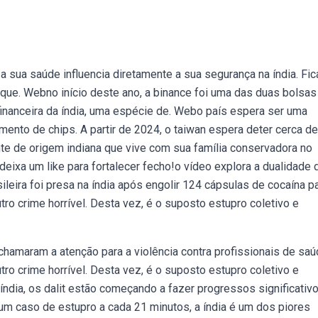
 sua saúde influencia diretamente a sua segurança na índia. Fic
rque. Webno início deste ano, a binance foi uma das duas bolsas
financeira da índia, uma espécie de. Webo país espera ser uma
gmento de chips. A partir de 2024, o taiwan espera deter cerca d
te de origem indiana que vive com sua família conservadora no
eixa um like para fortalecer fecho!o vídeo explora a dualidade 
sileira foi presa na índia após engolir 124 cápsulas de cocaína pa
tro crime horrível. Desta vez, é o suposto estupro coletivo e
hamaram a atenção para a violência contra profissionais de saú
tro crime horrível. Desta vez, é o suposto estupro coletivo e
ndia, os dalit estão começando a fazer progressos significativo
m caso de estupro a cada 21 minutos, a índia é um dos piores