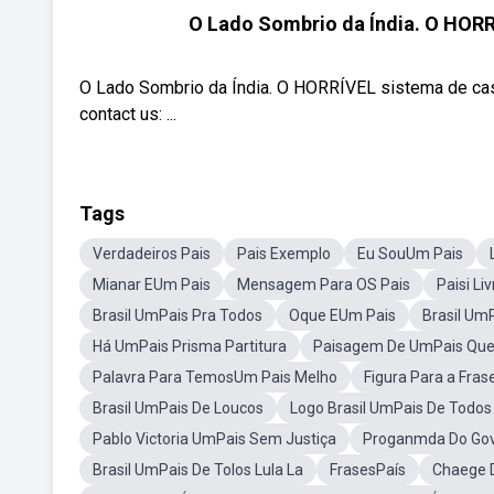
O Lado Sombrio da Índia. O HORR
O Lado Sombrio da Índia. O HORRÍVEL sistema de cast
contact us: ...
Tags
Verdadeiros Pais
Pais Exemplo
Eu SouUm Pais
Mianar EUm Pais
Mensagem Para OS Pais
Paisi Liv
Brasil UmPais Pra Todos
Oque EUm Pais
Brasil Um
Há UmPais Prisma Partitura
Paisagem De UmPais Que 
Palavra Para TemosUm Pais Melho
Figura Para a Fra
Brasil UmPais De Loucos
Logo Brasil UmPais De Todo
Pablo Victoria UmPais Sem Justiça
Proganmda Do Gove
Brasil UmPais De Tolos Lula La
FrasesPaís
Chaege 