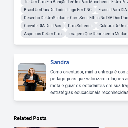
Ter Um Pais É a Banção TerUm Pais Marinheiros É Um Priv
Brasil UmPais De Todos Logo Em PNG
Frases Para DIA
Desenho De UmSoldador Com Seus Filhos No DIA Dos Pai
Convite DIA Dos Pais
Pais Solteiros
Cuktura DeUm 
Aspectos DeUm Pais
Imagem Que Representa Mudanç
Sandra
Como orientador, minha entrega é comp
pedagógicas que valorizam relações au
meta é guiar os estudantes em sua traj
estratégias educacionais reconhecidas
Related Posts