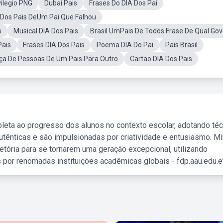
ilegio PNG
Dubai Pais
Frases Do DIA Dos Pai
 Dos Pais DeUm Pai Que Falhou
s
Musical DIA Dos Pais
Brasil UmPais De Todos Frase De Qual Go
Pais
Frases DIA Dos Pais
Poema DIA Do Pai
Pais Brasil
a De Pessoas De Um Pais Para Outro
Cartao DIA Dos Pais
leta ao progresso dos alunos no contexto escolar, adotando té
tênticas e são impulsionadas por criatividade e entusiasmo. M
etória para se tornarem uma geração excepcional, utilizando
 por renomadas instituições acadêmicas globais - fdp.aau.edu.et