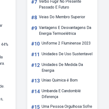
#7
Verbo Fugir No Presente
Passado E Futuro
#8
Veias Do Membro Superior
ar
#9
Vantagens E Desvantagens Da
Energia Termoelétrica
#10
Uniforme 2 Fluminense 2023
e 44%
#11
Unidades De Uso Sustentavel
da
ra.
#12
Unidades De Medida Da
Energia
#13
Uniao Quimica é Bom
de.
#14
Umbanda E Candomblé
Diferença
s,
#15
Uma Pessoa Orgulhosa Sofre