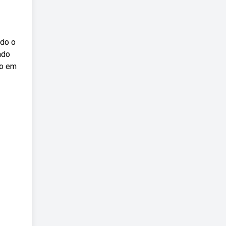
ndo o
ado
to em