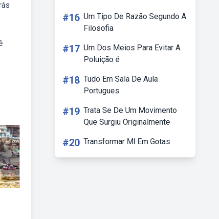
rás
#16
Um Tipo De Razão Segundo A
Filosofia
ê
#17
Um Dos Meios Para Evitar A
Poluição é
#18
Tudo Em Sala De Aula
Portugues
#19
Trata Se De Um Movimento
Que Surgiu Originalmente
#20
Transformar Ml Em Gotas