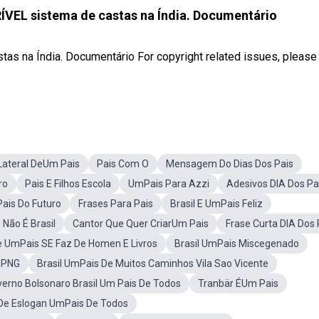
ÍVEL sistema de castas na Índia. Documentário
as na Índia. Documentário For copyright related issues, please
Lateral DeUm Pais
Pais Com O
Mensagem Do Dias Dos Pais
ro
Pais E Filhos Escola
UmPais Para Azzi
Adesivos DIA Dos Pa
Pais Do Futuro
Frases Para Pais
Brasil E UmPais Feliz
Não É Brasil
Cantor Que Quer CriarUm Pais
Frase Curta DIA Dos 
se UmPais SE Faz De Homen E Livros
Brasil UmPais Miscegenado
s PNG
Brasil UmPais De Muitos Caminhos Vila Sao Vicente
rno Bolsonaro Brasil Um Pais De Todos
Tranbär ÉUm Pais
De Eslogan UmPais De Todos