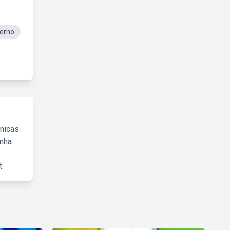
verno
cnicas
inha
.