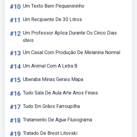
#10
Um Texto Bem Pequenininho
#11
Um Recipiente De 30 Litros
#12
Um Professor Aplica Durante Os Cinco Dias
úteis
#13
Um Casal Com Produção De Melanina Normal
#14
Um Animal Com A Letra B
#15
Uberaba Minas Gerais Mapa
#16
Tudo Sala De Aula Arte Anos Finais
#17
Tudo Em Grãos Farroupilha
#18
Tratamento De Agua Fluxograma
#19
Tratado De Brest Litovski